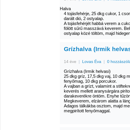
Halva
4 tojásfehérje, 25 dkg cukor, 1 cs
darált dió, 2 ostyalap.
A tojásfehérjét habbá verem a cuko
fölött sűrű masszává keverem. Bele
ostyalap közé töltöm, majd hidegen
Grízhalva (Irmik helvas
14 éve
|
Lovas Éva
|
0 hozzászól
Grízhalva (Irmik helvasi)
25 dkg gríz, 17,5 dkg vaj, 10 dkg ma
fenyőmag, 10 dkg porcukor.
A vajban a grízt, valamint a stiftek
keverés mellett aranysárgára piríto
darakeverékre öntöm. Enyhe tűzön,
Megkeverem, elzárom alatta a lángo
Adagos tálkákba osztom, majd me
megpirított fenyőmaggal.