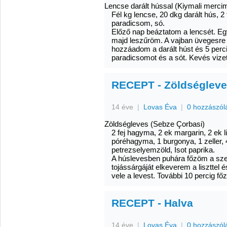
Lencse darált hússal (Kiymali merci
Fél kg lencse, 20 dkg darált hús, 2 
paradicsom, só.
Előző nap beáztatom a lencsét. Egy
majd leszűröm. A vajban üvegesre 
hozzáadom a darált húst és 5 perc
paradicsomot és a sót. Kevés vize
RECEPT - Zöldségleve
14 éve
|
Lovas Éva
|
0 hozzászól
Zöldségleves (Sebze Çorbasi)
2 fej hagyma, 2 ek margarin, 2 ek li
póréhagyma, 1 burgonya, 1 zeller, 4
petrezselyemzöld, Isot paprika.
A húslevesben puhára főzöm a szel
tojássárgáját elkeverem a liszttel 
vele a levest. További 10 percig 
RECEPT - Halva
14 éve
|
Lovas Éva
|
0 hozzászól