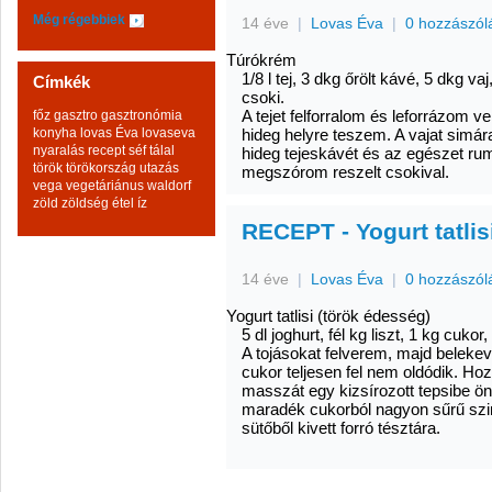
Még régebbiek
14 éve
|
Lovas Éva
|
0 hozzászól
Túrókrém
1/8 l tej, 3 dkg őrölt kávé, 5 dkg vaj
Címkék
csoki.
A tejet felforralom és leforrázom v
főz
gasztro
gasztronómia
konyha
lovas Éva
lovaseva
hideg helyre teszem. A vajat simá
nyaralás
recept
séf
tálal
hideg tejeskávét és az egészet ru
török
törökország
utazás
megszórom reszelt csokival.
vega
vegetáriánus
waldorf
zöld
zöldség
étel
íz
RECEPT - Yogurt tatlis
14 éve
|
Lovas Éva
|
0 hozzászól
Yogurt tatlisi (török édesség)
5 dl joghurt, fél kg liszt, 1 kg cukor,
A tojásokat felverem, majd belekev
cukor teljesen fel nem oldódik. Hoz
masszát egy kizsírozott tepsibe 
maradék cukorból nagyon sűrű szir
sütőből kivett forró tésztára.