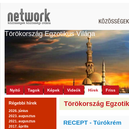
Törökország Egzotikus Világa
Nyitó
Tagok
Képek
Videók
Hírek
Friss
Törökország Egzotiku
Régebbi hírek
2026. június
2023. augusztus
2021. augusztus
RECEPT - Túrókrém
2017. április