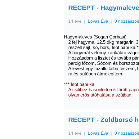
RECEPT - Hagymaleve
14 éve
|
Lovas Éva
|
0 hozzászól
Hagymaleves (Sogan Çorbasi)
2 fej hagyma, 12,5 dkg margarin, 3 e
reszelt sajt, só, bors, Isot paprika.*
A hagymát vékony karikákra vágo
Hozzáadom a lisztet és tovább pár
percig főzöm, Sózom és borszozo
A levest egy tűzálló tálba teszem, 
rá és sütőben átmelegítem.
*** Isot paprika
A csilihez hasonló török törött p
olyan erős utóhatása a szájban.
RECEPT - Zöldborsó hú
14 éve
|
Lovas Éva
|
0 hozzászól