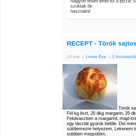
Nagyon finom lehet ez a pizza! S
szoktak ők
használni!
RECEPT - Török sajto
14 éve
|
Lovas Éva
|
1 hozzászól
Török sa
Fél kg liszt, 25 dkg margarin, 25 dk
Felolvasztom a margarint, majd kré
egy tásztát gyúrok belőle. Dió mé
sütőlemezre helyezem. Lekenem t
sütőben megsütöm.