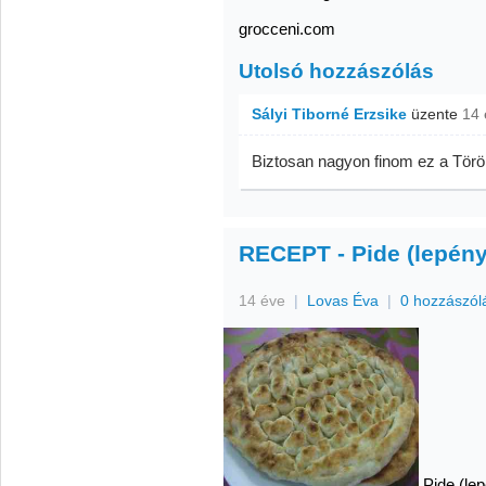
grocceni.com
Utolsó hozzászólás
Sályi Tiborné Erzsike
üzente
14 
Biztosan nagyon finom ez a Törö
RECEPT - Pide (lepén
14 éve
|
Lovas Éva
|
0 hozzászól
Pide (le