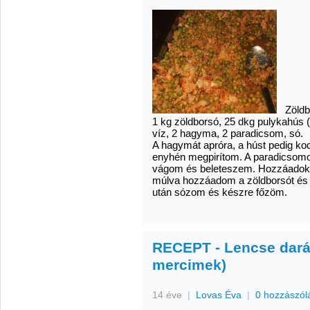
Zöldbo
1 kg zöldborsó, 25 dkg pulykahús 
víz, 2 hagyma, 2 paradicsom, só.
A hagymát apróra, a húst pedig k
enyhén megpirítom. A paradicsomo
vágom és beleteszem. Hozzáadok e
múlva hozzáadom a zöldborsót és 
után sózom és készre főzöm.
RECEPT - Lencse darál
mercimek)
14 éve
|
Lovas Éva
|
0 hozzászól