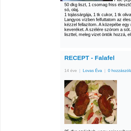
50 dkg liszt, 1 csomag friss élesztő,
só, olaj.
1 tojássárgája, 1 tk cukor, 1 tk oliva
Langyos vízben felfuttatom az élesz
kézzel fellazítom. A közepébe eg
keveréket. A szélére szórom a sót.
liszttel, meleg vizet öntök hozzá,
RECEPT - Falafel
14 éve
|
Lovas Éva
|
0 hozzászól