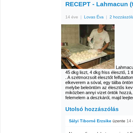
RECEPT - Lahmacun (t
14 éve
|
Lovas Éva
|
2 hozzászól
Lahmacun
45 dkg liszt, 4 dkg friss élesztő, 1 t
. A szétmorzsolt élesztőt felfutatto
elkeverem a sóval, egy tálba önt
melybe beleöntöm az élesztős keve
miközben annyi vizet öntök hozzá,
felemelem a deszkáról, majd leejt
Utolsó hozzászólás
Sályi Tiborné Erzsike
üzente
14 