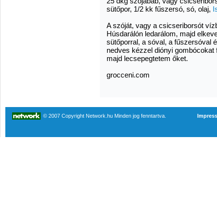
25 dkg szójabab, vagy csicseribor
sütőpor, 1/2 kk fűszersó, só, olaj,
I
A szóját, vagy a csicseriborsót v
Húsdarálón ledarálom, majd elkev
sütőporral, a sóval, a fűszersóval 
nedves kézzel diónyi gombócokat f
majd lecsepegtetem őket.
grocceni.com
© 2007 Copyright Network.hu Minden jog fenntartva.
Impres