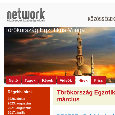
Törökország Egzotikus Világa
Nyitó
Tagok
Képek
Videók
Hírek
Friss
Törökország Egzotiku
Régebbi hírek
március
2026. június
2023. augusztus
2021. augusztus
2017. április