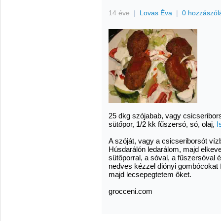
14 éve
|
Lovas Éva
|
0 hozzászól
25 dkg szójabab, vagy csicseribor
sütőpor, 1/2 kk fűszersó, só, olaj,
I
A szóját, vagy a csicseriborsót v
Húsdarálón ledarálom, majd elkev
sütőporral, a sóval, a fűszersóval 
nedves kézzel diónyi gombócokat f
majd lecsepegtetem őket.
grocceni.com