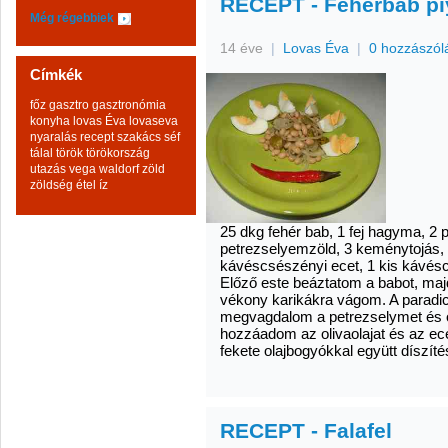
RECEPT - Fehérbab piy
Még régebbiek
14 éve
|
Lovas Éva
|
0 hozzászól
Címkék
főz
gasztro
gasztronómia
konyha
lovas Éva
lovaseva
nyaralás
recept
szakács
séf
tálal
török
törökország
utazás
vega
waldorf
zöld
zöldség
étel
íz
25 dkg fehér bab, 1 fej hagyma, 2 p
petrezselyemzöld, 3 keménytojás, 
kávéscsészényi ecet, 1 kis kávéscs
Előző este beáztatom a babot, ma
vékony karikákra vágom. A paradic
megvagdalom a petrezselymet és
hozzáadom az olivaolajat és az ec
fekete olajbogyókkal együtt díszít
RECEPT - Falafel