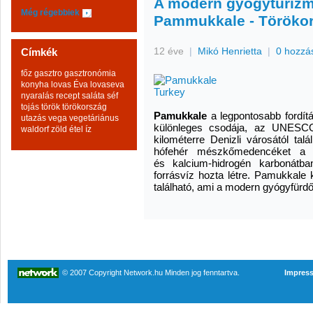
A modern gyógyturizmu
Még régebbiek
Pammukkale - Töröko
12 éve
|
Mikó Henrietta
|
0 hozzá
Címkék
főz
gasztro
gasztronómia
konyha
lovas Éva
lovaseva
nyaralás
recept
saláta
séf
tojás
török
törökország
Pamukkale
a legpontosabb fordítás
utazás
vega
vegetáriánus
különleges csodája, az UNESCO
waldorf
zöld
étel
íz
kilométerre Denizli városától tal
hófehér mészkőmedencéket a fö
és kalcium-hidrogén karbonátb
forrásvíz hozta létre. Pamukkale
található, ami a modern gyógyfürdő
© 2007 Copyright Network.hu Minden jog fenntartva.
Impres