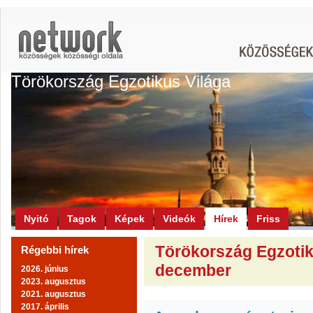
Törökország Egzotikus Világa
Nyitó
Tagok
Képek
Videók
Hírek
Friss
Törökország Egzotiku
Régebbi hírek
december
2026. június
2023. augusztus
2021. augusztus
2017. április