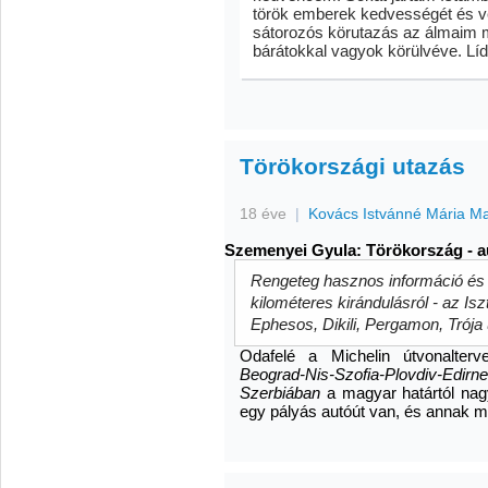
török emberek kedvességét és v
sátorozós körutazás az álmaim 
bárátokkal vagyok körülvéve. Líd
Törökországi utazás
18 éve
|
Kovács Istvánné Mária M
Szemenyei Gyula: Törökország - au
Rengeteg hasznos információ és f
kilométeres kirándulásról - az I
Ephesos, Dikili, Pergamon, Trója
Odafelé a Michelin útvonalterv
Beograd-Nis-Szofia-Plovdiv-Edirne
Szerbiában
a magyar határtól nagy
egy pályás autóút van, és annak m