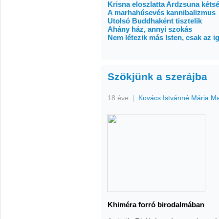
Krisna eloszlatta Ardzsuna kétsé
A marhahúsevés kannibalizmus
Utolsó Buddhaként tisztelik
Ahány ház, annyi szokás
Nem létezik más Isten, csak az ig
Szökjünk a szerájba
18 éve
|
Kovács Istvánné Mária M
Khiméra forró birodalmában