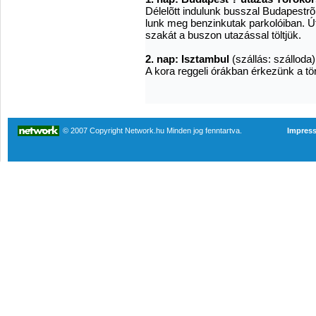
Dél­elõtt in­du­lunk bus­­szal Bu­da­pest­
lunk meg ben­zin­ku­tak par­ko­ló­i­ban.
sza­kát a bu­szon uta­zás­sal tölt­jük.
2. nap: Isztambul
(szál­lás: szálloda)
A ko­ra reg­ge­li órák­ban ér­ke­zünk a t
© 2007 Copyright Network.hu Minden jog fenntartva.
Impres