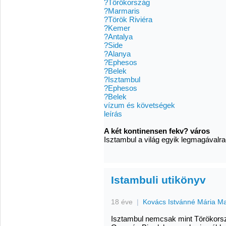
?Törökország
?Marmaris
?Török Riviéra
?Kemer
?Antalya
?Side
?Alanya
?Ephesos
?Belek
?Isztambul
?Ephesos
?Belek
vízum és követségek
leírás
A két kontinensen fekv? város
Isztambul a világ egyik legmagávalr
Istambuli utikönyv
18 éve
|
Kovács Istvánné Mária M
Isztambul nemcsak mint Törökors