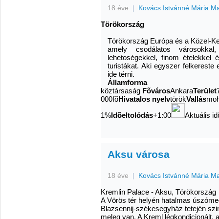
18 éve
|
Kovács Istvánné Mária M
Törökország
Törökország Európa és a Közel-Kel
amely csodálatos városokkal,
lehetoségekkel, finom ételekkel 
turistákat. Aki egyszer felkereste
ide térni.
Államforma
köztársaság
Fõváros
Ankara
Terület
000fõ
Hivatalos nyelv
török
Vallás
moh
1%
Idõeltolódás
+1:00
Aktuális i
Aksu városa
18 éve
|
Kovács Istvánné Mária M
Kremlin Palace - Aksu, Törökország
A Vörös tér helyén hatalmas úszómed
Blazsennij-székesegyház tetején szin
meleg van. A Kreml légkondicionált, 