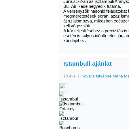
Június1-2-án az isztambuli Aranys
Bull Air Race negyedik futama.
A versenyzõk hasonló feladatokat fo
megmérettetések során, azaz ismé
át szlalomozva, miközben egész
kell végezniük.
A kör teljesítéséhez a precizitás is
esetén is súlyos idõbüntetés jár,
köridejéhez.
Istambuli ajánlat
18 éve
|
Kovács Istvánné Mária M