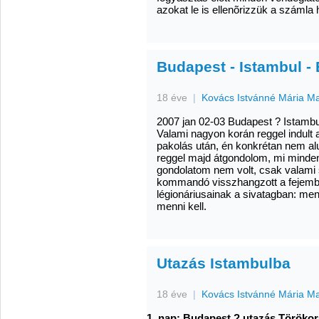
azokat le is ellenõrizzük a számla h
Budapest - Istambul 
18 éve
|
Kovács Istvánné Mária M
2007 jan 02-03 Budapest ? Istamb
Valami nagyon korán reggel indult a
pakolás után, én konkrétan nem a
reggel majd átgondolom, mi minden
gondolatom nem volt, csak valami
kommandó visszhangzott a fejembe
légionáriusainak a sivatagban: men
menni kell.
Utazás Istambulba
18 éve
|
Kovács Istvánné Mária M
1. nap:
Bu­da­pest ? uta­zás Tö­rök­or­