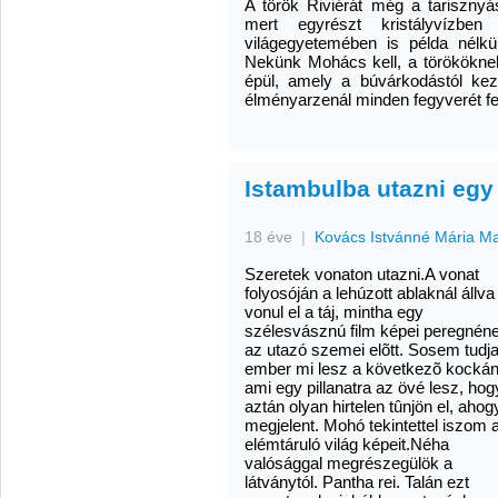
A török Riviérát még a tarisznyá
mert egyrészt kristályvízben
világegyetemében is példa nélküli
Nekünk Mohács kell, a törököknek
épül, amely a búvárkodástól kezd
élményarzenál minden fegyverét fel
Istambulba utazni egy 
18 éve
|
Kovács Istvánné Mária M
Szeretek vonaton utazni.A vonat
folyosóján a lehúzott ablaknál állva
vonul el a táj, mintha egy
szélesvásznú film képei peregnén
az utazó szemei elõtt. Sosem tudj
ember mi lesz a következõ kockán
ami egy pillanatra az övé lesz, hog
aztán olyan hirtelen tûnjön el, ahog
megjelent. Mohó tekintettel iszom 
elémtáruló világ képeit.Néha
valósággal megrészegülök a
látványtól. Pantha rei. Talán ezt