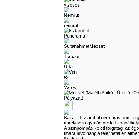
Isztambul nem más, mint egy é
amelyben egymás mellett csodálhatj
A színpompás keleti forgatag, az ég
imára hívó hangja felejthetetlen élmé
Közlekedés