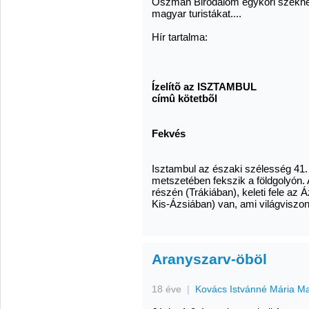
Oszmán Birodalom egykori székhel
magyar turistákat....
Hír tartalma:
Ízelítõ az ISZTAMBUL
címû kötetbõl
Fekvés
Isztambul az északi szélesség 41.
metszetében fekszik a földgolyón. 
részén (Trákiában), keleti fele az 
Kis-Ázsiában) van, ami világviszony
Aranyszarv-öböl
18 éve
|
Kovács Istvánné Mária M