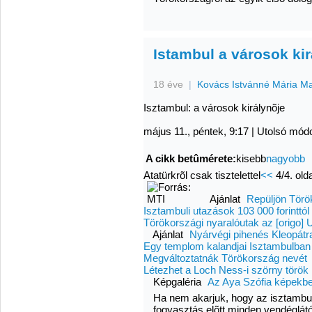
Istambul a városok kir
18 éve
|
Kovács Istvánné Mária M
Isztambul: a városok királynõje
május 11., péntek, 9:17
|
Utolsó módo
A cikk betûmérete:
kisebb
nagyobb
Atatürkrõl csak tisztelettel
<<
4/4. old
Ajánlat
Repüljön Törö
Isztambuli utazások 103 000 forinttól
Törökországi nyaralóutak az [origo]
Ajánlat
Nyárvégi pihenés Kleopátra
Egy templom kalandjai Isztambulban
Megváltoztatnák Törökország nevét
Létezhet a Loch Ness-i szörny török 
Képgaléria
Az Aya Szófia képekb
Ha nem akarjuk, hogy az isztambuli
fogyasztás elõtt minden vendéglát