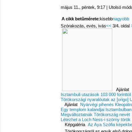
május 11., péntek, 9:17
|
Utolsó módo
A cikk betûmérete:
kisebb
nagyobb
Szórakozás, evés, ivás
<<
3/4. oldal
Ajánlat
Isztambuli utazások 103 000 forinttól
Törökországi nyaralóutak az [origo]
Ajánlat
Nyárvégi pihenés Kleopátra
Egy templom kalandjai Isztambulban
Megváltoztatnák Törökország nevét
Létezhet a Loch Ness-i szörny török 
Képgaléria
Az Aya Szófia képekb
Törökországról az egyik elsõ dolog