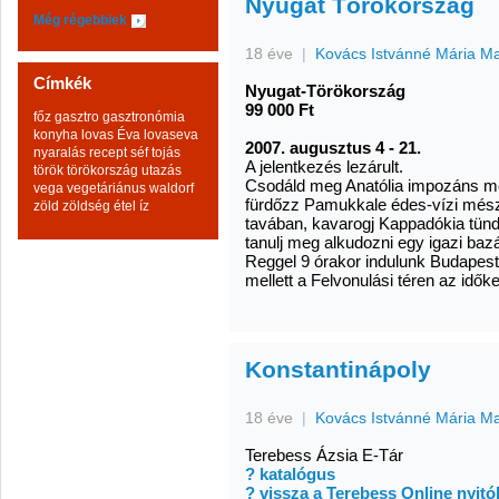
Nyugat Törökország
Még régebbiek
18 éve
|
Kovács Istvánné Mária M
Címkék
Nyugat-Törökország
99 000 Ft
főz
gasztro
gasztronómia
konyha
lovas Éva
lovaseva
2007. augusztus 4 - 21.
nyaralás
recept
séf
tojás
A jelentkezés lezárult.
török
törökország
utazás
Csodáld meg Anatólia impozáns me
vega
vegetáriánus
waldorf
fürdőzz Pamukkale édes-vízi més
zöld
zöldség
étel
íz
tavában, kavarogj Kappadókia tündé
tanulj meg alkudozni egy igazi baz
Reggel 9 órakor indulunk Budapestr
mellett a Felvonulási téren az idők
Konstantinápoly
18 éve
|
Kovács Istvánné Mária M
Terebess Ázsia E-Tár
? katalógus
? vissza a Terebess Online nyitó