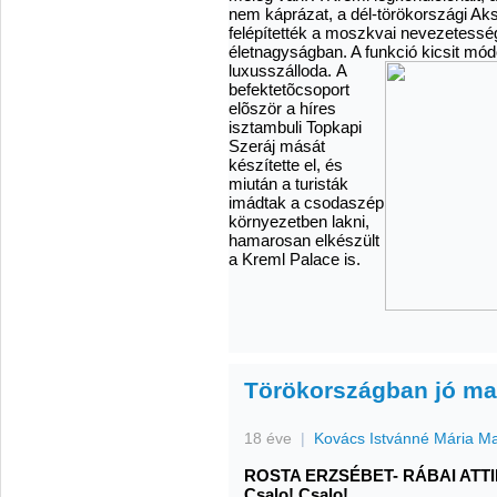
nem káprázat, a dél-törökországi Aks
felépítették a moszkvai nevezetess
életnagyságban. A funkció kicsit mód
luxusszálloda.
A
befektetõcsoport
elõször a híres
isztambuli Topkapi
Szeráj mását
készítette el, és
miután a turisták
imádtak a csodaszép
környezetben lakni,
hamarosan elkészült
a Kreml Palace is.
Törökországban jó ma
18 éve
|
Kovács Istvánné Mária M
ROSTA ERZSÉBET- RÁBAI ATT
Csalo! Csalo!