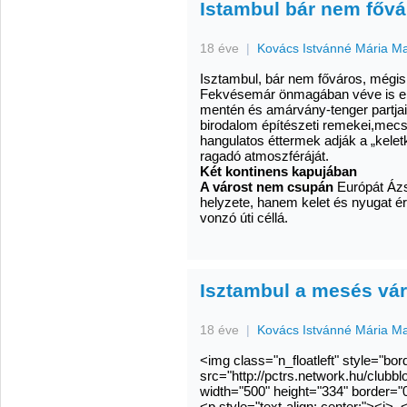
Istambul bár nem fővá
18 éve
|
Kovács Istvánné Mária M
Isztambul, bár nem főváros, mégis
Fekvésemár önmagában véve is el
mentén és amárvány-tenger partjai
birodalom építészeti remekei,mecs
hangulatos éttermek adják a „kelet
ragadó atmoszféráját.
Két kontinens kapujában
A várost nem csupán
Európát Ázsi
helyzete, hanem kelet és nyugat é
vonzó úti céllá.
Isztambul a mesés vá
18 éve
|
Kovács Istvánné Mária M
<img class="n_floatleft" style="bor
src="http://pctrs.network.hu/clubb
width="500" height="334" border="0
<p style="text-align: center;"><i