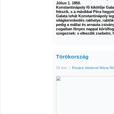
Július 1. 1850.
Konstantinápoly fõ kikötõje Gala
fekszik, s a másikkal Péra hegyol
Galata tehát Konstantinápoly le
világkereskedés rakhelye, rabló
pedig a máltai és arnauta zsivá
zugaiban fényes nappal körülfog
szegeznek: s elkezdik zsebelni, 
Törökország
18 éve
|
Kovács Istvánné Mária M