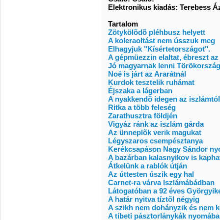
Elektronikus kiadás: Terebess Áz
Tartalom
Zötykölõdõ pléhbusz helyett
A koleraoltást nem ússzuk meg
Elhagyjuk "Kísértetországot".
A gépmüezzin elaltat, ébreszt az
Jó magyarnak lenni Törökorszá
Noé is járt az Ararátnál
Kurdok tesztelik ruhámat
Éjszaka a lágerban
A nyakkendõ idegen az iszlámtól
Ritka a több feleség
Zarathusztra földjén
Vigyáz ránk az iszlám gárda
Az ünneplõk verik magukat
Légyszaros csempésztanya
Kerékcsapáson Nagy Sándor n
A bazárban kalasnyikov is kapha
Átkelünk a rablók útján
Az úttesten úszik egy hal
Carnet-ra várva Iszlámábádban
Látogatóban a 92 éves Györgyik
A határ nyitva tíztõl négyig
A szikh nem dohányzik és nem k
A tibeti pásztorlánykák nyomáb