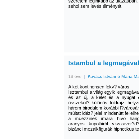
szeretem leginkább az utazásban.
sehol sem levés élményét.
Istambul a legmagáva
18 éve
|
Kovács Istvánné Mária M
A két kontinensen fekv? város
Isztambul a világ egyik legmagáva
és az új, a kelet és a nyugat 
összeköt? különös földrajzi helyze
három birodalom korábbi f?városá
múltat idéz? jelei mindenütt fellelhe
a müezzinek imára hívó hang
aranyos kupoláiról visszaver?d
bizánci mozaikfigurák hipnotikus te