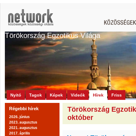
Törökország Egzotikus Világa
Nyitó
Tagok
Képek
Videók
Hírek
Friss
Törökország Egzotiku
Régebbi hírek
október
2026. június
2023. augusztus
2021. augusztus
2017. április