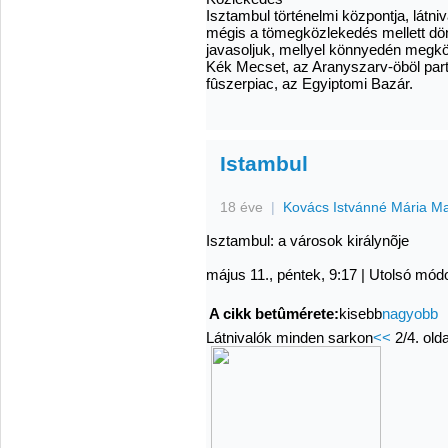
Isztambul történelmi központja, látni
mégis a tömegközlekedés mellett dön
javasoljuk, mellyel könnyedén megkö
Kék Mecset, az Aranyszarv-öböl partj
fûszerpiac, az Egyiptomi Bazár.
Istambul
18 éve
|
Kovács Istvánné Mária M
Isztambul: a városok királynõje
május 11., péntek, 9:17
|
Utolsó módo
A cikk betûmérete:
kisebb
nagyobb
Látnivalók minden sarkon
<<
2/4. old