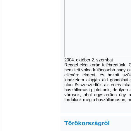
2004. október 2. szombat
Reggel elég korán felébredtünk. G
nem tett volna különösebb nagy ö
ellenére elment, és hozott szõlõ
kinézetem alapján azt gondolhatt
után összeszedtük az cuccainkat
buszállomásig jutottunk, de ilye
városok, ahol egyszerûen úgy a
fordulunk meg a buszállomáson, m
Törökországról