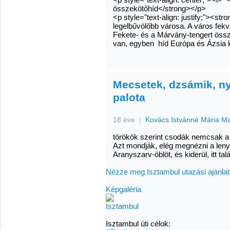
összekötőhíd</strong></p>
<p style="text-align: justify;"><s
legelbűvölőbb városa. A város fek
Fekete- és a Márvány-tengert öss
van, egyben híd Európa és Ázsia k
Mecsetek, dzsámik, n
palota
18 éve
|
Kovács Istvánné Mária M
törökök szerint csodák nemcsak a 
Azt mondják, elég megnézni a leny
Aranyszarv-öblöt, és kiderül, itt talá
Nézze meg Isztambul utazási ajánlata
Képgaléria
Isztambul úti célok: