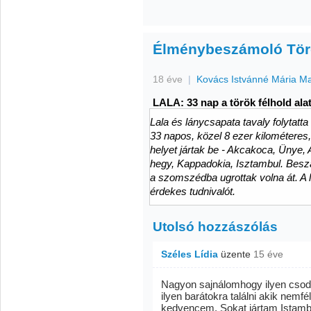
Élménybeszámoló Törö
18 éve
|
Kovács Istvánné Mária M
LALA: 33 nap a török félhold alatt
Lala és lánycsapata tavaly folytatt
33 napos, közel 8 ezer kilométeres, 
helyet jártak be - Akcakoca, Ünye, 
hegy, Kappadokia, Isztambul. Besz
a szomszédba ugrottak volna át. A l
érdekes tudnivalót.
Utolsó hozzászólás
Széles Lídia
üzente
15 éve
Nagyon sajnálomhogy ilyen csod
ilyen barátokra találni akik nemf
kedvencem. Sokat jártam Istamb