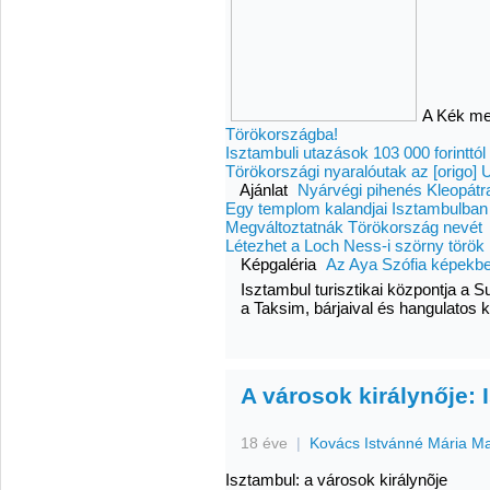
A Kék mec
Törökországba!
Isztambuli utazások 103 000 forinttól
Törökországi nyaralóutak az [origo]
Ajánlat
Nyárvégi pihenés Kleopátra
Egy templom kalandjai Isztambulban
Megváltoztatnák Törökország nevét
Létezhet a Loch Ness-i szörny török 
Képgaléria
Az Aya Szófia képekb
Isztambul turisztikai központja a 
a Taksim, bárjaival és hangulatos 
A városok királynője: 
18 éve
|
Kovács Istvánné Mária M
Isztambul: a városok királynõje