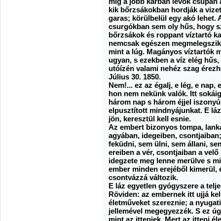
míg a jobb karban levők csupán 
kik bőrzsákokban hordják a vize
garas; körülbelül egy akó lehet.
csurgókban sem oly hűs, hogy s
bőrzsákok és roppant víztartó ka
nemcsak egészen megmelegszik,
mint a lúg. Magányos víztartók 
ugyan, s ezekben a víz elég hűs,
utóízén valami nehéz szag érezh
Július 30. 1850.
Nem!... ez az égalj, e lég, e nap,
hon nem nekünk valók. Itt sokáig
három nap s három éjjel iszonyú
elpusztított mindnyájunkat. E lá
jön, keresztül kell esnie.
Az embert bizonyos tompa, lanka
agyában, idegeiben, csontjaiban
feküdni, sem ülni, sem állani, se
ereiben a vér, csontjaiban a vel
idegzete meg lenne merülve s m
ember minden erejéből kimerül, 
csontvázzá változik.
E láz egyetlen gyógyszere a teljes
Röviden: az embernek itt ujjá kel
életműveket szereznie; a nyugati 
jellemével megegyezzék. S ez úg
mint az itteniek. Mert az itteni 