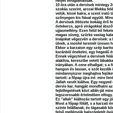
helyet elfoglalhassák.
10 óra után a dervisek mintegy 
szokás szerint, arccal Mekka fel
velük, kissé balra, a szent iratú 
szőnyegen kis fiával együtt. Min
A dervisek öltözete bokáig érő fe
övtekercs, apró virágokkal átszőv
ujjasmellény. Ezen felül bő feke
magas süveg, szürke vastag kal
Imájokat végezvén a dervisek: a 
ülnek, a moshé teremét üresen 
Ekkor a karzaton egy szép barit
koránból énekelni, egy hegedű é
Ennek végeztével a dervisek felá
alakítva, keresztbe vetett lábakk
irányában. A zene elhallgat; s a
hangon és lassan, e szót kezdik 
mindannyiszor meghajtva fejüket
tartott: a főpap újra int: mire f
Jallah nevét kiáltva. Egy negyed 
dervis kar, hangját mondhatni az
fejbillegetések közt alláh-ját mi
legszorosabb értelmében elfogy.
Ez "allah" kiáltozás tartott egy jó
Most a főpap föláll, s a karzati 
szinte felállanak, és tágasabb kör
felső mellényük balszögletét övü