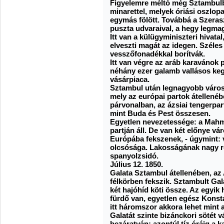
Figyelemre méltó még Sztambul
minarettel, melyek óriási oszlopa
egymás fölött. Továbbá a Szeras
puszta udvaraival, a hegy legma
Itt van a külügyminiszteri hivat
elveszti magát az idegen. Széles
vesszőfonadékkal borítvák.
Itt van végre az aráb karavánok 
néhány ezer galamb vallásos kegye
vásárpiaca.
Sztambul után legnagyobb város
mely az európai partok átellenébe
párvonalban, az ázsiai tengerpa
mint Buda és Pest összesen.
Egyetlen nevezetessége: a Mahm
partján áll. De van két előnye vár
Európába fekszenek, - úgymint: v
olcsósága. Lakosságának nagy ré
spanyolzsidó.
Július 12. 1850.
Galata Sztambul átellenében, az 
félkörben fekszik. Sztambult Gal
két hajóhíd köti össze. Az egyik 
fürdő van, egyetlen egész Konst
itt háromszor akkora lehet mint 
Galatát szinte bizánckori sötét v
bezáratván: azontúl tíz óráig a 