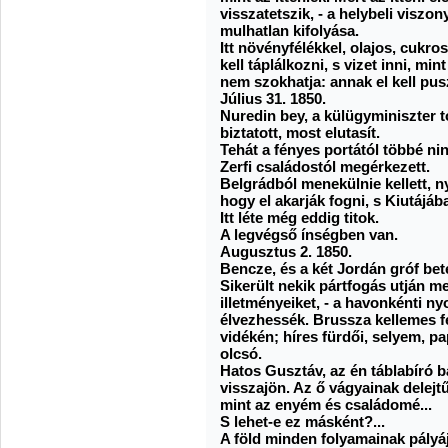
visszatetszik, - a helybeli vis
mulhatlan kifolyása.
Itt növényfélékkel, olajos, cukro
kell táplálkozni, s vizet inni, m
nem szokhatja: annak el kell pus
Július 31. 1850.
Nuredin bey, a külügyminiszter 
biztatott, most elutasít.
Tehát a fényes portától többé n
Zerfi családostól megérkezett.
Belgrádból menekülnie kellett, ny
hogy el akarják fogni, s Kiutájáb
Itt léte még eddig titok.
A legvégső ínségben van.
Augusztus 2. 1850.
Bencze, és a két Jordán gróf bet
Sikerült nekik pártfogás utján m
illetményeiket, - a havonkénti ny
élvezhessék. Brussza kellemes 
vidékén; híres fürdői, selyem, pa
olcsó.
Hatos Gusztáv, az én táblabíró b
visszajön. Az ő vágyainak delejtű
mint az enyém és családomé...
S lehet-e ez másként?...
A föld minden folyamainak pályáj