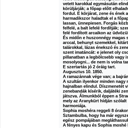
vetett karokkal egymásután elind
körüljárják; a főpap előtt elhal
fordul. E körjárat, zene és ének 
harmadikszor haladtak el a főpap
lassan, ünnepiesen. Forgás közbe
felfelé, a balt lefelé fordítják; s
felé fordított arcaikon az üdvözül
És midőn e huszonnégy magas süv
arccal, behunyt szemekkel, kitár
talárokkal, lázas énekszó és zen
szent imatáncát: e jelenet oly c
pillanatban a legbölcsebb vagy 
mosolyogni... de nem is volna t
E szertartás jó 2 óráig tart.
Augusztus 10. 1850.
A ramazánnak vége van; a bajrá
A szultán ilyenkor minden nagy 
hajnalban elindul. Díszmenetét 
zenebandák kísérik, daljátéki z
játszva. Álmunkból éppen a Strad
mely az Aranykürt hídján szólalt
harmoniája.
Sophia moshéra reggeli 8 órakor 
Sztambulba, hogy ha már egyszer
egész pompájában megláthassu
A fényes kapu és Sophia moshé k