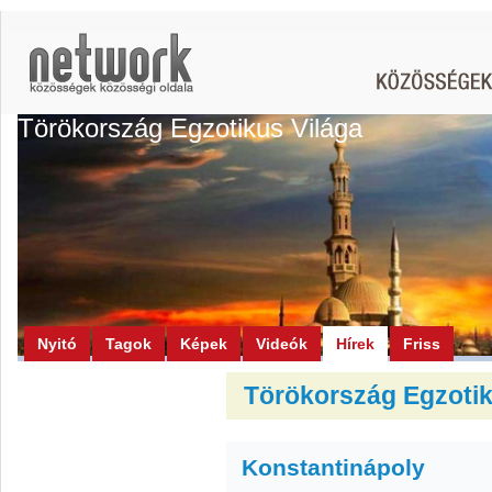
Törökország Egzotikus Világa
Nyitó
Tagok
Képek
Videók
Hírek
Friss
Törökország Egzotiku
Konstantinápoly