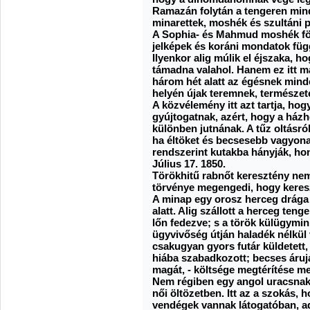
Ramazán folytán a tengeren minde
minarettek, moshék és szultáni 
A Sophia- és Mahmud moshék föl
jelképek és koráni mondatok füg
Ilyenkor alig múlik el éjszaka, h
támadna valahol. Hanem ez itt m
három hét alatt az égésnek mind
helyén újak teremnek, természete
A közvélemény itt azt tartja, ho
gyújtogatnak, azért, hogy a ház
különben jutnának. A tűz oltásró
ha éltöket és becsesebb vagyona
rendszerint kutakba hányják, hon
Július 17. 1850.
Törökhitű rabnőt keresztény nem
törvénye megengedi, hogy keresz
A minap egy orosz herceg drága 
alatt. Alig szállott a herceg ten
lőn fedezve; s a török külügymi
ügyvivőség útján haladék nélkül 
csakugyan gyors futár küldetett,
hiába szabadkozott; becses árujá
magát, - költsége megtérítése mel
Nem régiben egy angol uracsnak 
női öltözetben. Itt az a szokás,
vendégek vannak látogatóban, a