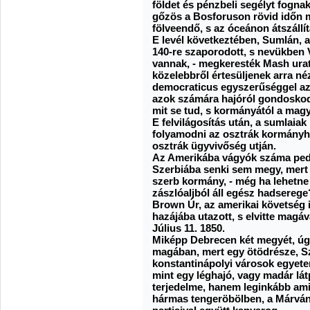
földet és pénzbeli segélyt fogna
gőzös a Bosforuson rövid időn m
fölveendő, s az óceánon átszállí
E levél következtében, Sumlán, a
140-re szaporodott, s nevükben V.
vannak, - megkeresték Mash urat,
közelebbről értesüljenek arra né
democraticus egyszerűséggel az
azok számára hajóról gondoskodn
mit se tud, s kormányától a magy
E felvilágosítás után, a sumlaia
folyamodni az osztrák kormányhoz
osztrák ügyvivőség utján.
Az Amerikába vágyók száma pedi
Szerbiába senki sem megy, mert 
szerb kormány, - még ha lehetne i
zászlóaljból áll egész hadserege
Brown Úr, az amerikai követség i
hazájába utazott, s elvitte magáv
Július 11. 1850.
Miképp Debrecen két megyét, úgy
magában, mert egy ötödrésze, Sz
konstantinápolyi városok egyete
mint egy léghajó, vagy madár lát
terjedelme, hanem leginkább ami
hármas tengeröbölben, a Márván