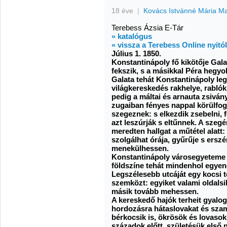
18 éve
|
Kovács Istvánné Mária M
Terebess Ázsia E-Tár
« katalógus
« vissza a Terebess Online nyitó
Július 1. 1850.
Konstantinápoly fő kikötője Gala
fekszik, s a másikkal Péra hegyol
Galata tehát Konstantinápoly le
világkereskedés rakhelye, rabló
pedig a máltai és arnauta zsivá
zugaiban fényes nappal körülfog
szegeznek: s elkezdik zsebelni, fo
azt leszúrják s eltűnnek. A szeg
meredten hallgat a műtétel alat
szolgálhat órája, gyűrűje s ers
menekülhessen.
Konstantinápoly városegyeteme 
földszíne tehát mindenhol egyene
Legszélesebb utcáját egy kocsi te
szemközt: egyiket valami oldalsik
másik tovább mehessen.
A kereskedő hajók terheit gyalog
hordozásra hátaslovakat és sza
bérkocsik is, ökrösök és lovasok
századok előtt, születésük első 