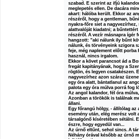
szabad. E szerint az ifjú kalando
meglepetés ellen. De dacára mind
akart: hálóba került. Ekkor az an
részéről, hogy a gentleman, bűnö
nyakra-főre siet a nagyvezírhez, s 
alattvalóját kiadatni; a bűntetté
részéről. A vezír másnapra ígér f
hangzott: "aki nálunk ily bűnt köv
nálunk, és törvényeink szigora sze
feje, még naplement előtt porba 
használ, nincs irgalom.
Ekkor a követ parancsot ád a B
fregát kapitányának, hogy a Szer
rögtön, és legyen csatakészen. E
nagyvezírhez azon száraz üzenette
egy óra alatt, bántatlanul az ang
palota egy óra múlva porrá fog lö
Az angol kalandor, fél óra múlva,
Azonban a törökök is találnak mó
állani.
Egy főrangú hölgy, - állítólag az
esemény után, elég merész volt a
társalgónő kíséretében sétálni. 
észre, hogy egyedül van...
Az úrnő eltűnt, sehol sincs. A tár
Néhány órával később az úrnő meg