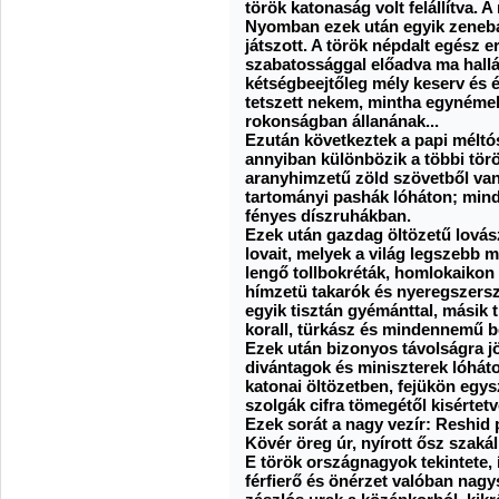
török katonaság volt felállítva. 
Nyomban ezek után egyik zeneban
játszott. A török népdalt egész e
szabatossággal előadva ma hallá
kétségbeejtőleg mély keserv és é
tetszett nekem, mintha egynémel
rokonságban állanának...
Ezután következtek a papi méltó
annyiban különbözik a többi tör
aranyhimzetű zöld szövetből van
tartományi pashák lóháton; mind
fényes díszruhákban.
Ezek után gazdag öltözetű lovás
lovait, melyek a világ legszebb 
lengő tollbokréták, homlokaikon
hímzetü takarók és nyeregszers
egyik tisztán gyémánttal, másik t
korall, türkász és mindennemű b
Ezek után bizonyos távolságra j
divántagok és miniszterek lóháto
katonai öltözetben, fejükön egys
szolgák cifra tömegétől kisértet
Ezek sorát a nagy vezír: Reshid 
Kövér öreg úr, nyírott ősz szakáll
E török országnagyok tekintete,
férfierő és önérzet valóban nag