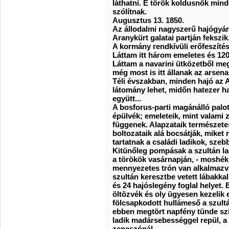
láthatni. E török koldusnők min
szólítnak.
Augusztus 13. 1850.
Az állodalmi nagyszerű hajógyár 
Aranykürt galatai partján fekszik
A kormány rendkívüli erőfeszítés
Láttam itt három emeletes és 120
Láttam a navarini ütközetből me
még most is itt állanak az arsenal
Téli évszakban, minden hajó az
látomány lehet, midőn hatezer ha
együtt...
A bosforus-parti magánálló pal
épülvék; emeleteik, mint valami z
függenek. Alapzataik természetes
boltozataik alá bocsátják, miket
tartatnak a családi ladikok, sze
Kitünőleg pompásak a szultán lad
a törökök vasárnapján, - moshék
mennyezetes trón van alkalmazv
szultán keresztbe vetett lábakka
és 24 hajóslegény foglal helyet. 
öltözvék és oly ügyesen kezelik
fölcsapkodott hullámeső a szultá
ebben megtört napfény tünde szí
ladik madársebességgel repül, a
zeneszónál.