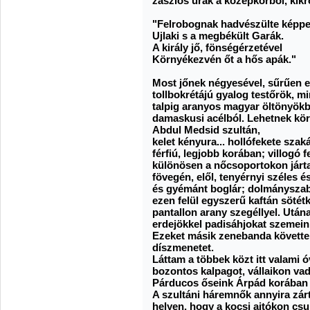
zászlós urak a középkorból, kikr
"Felrobognak hadvészülte képpe
Ujlaki s a megbékült Garák.
A király jő, fönségérzetével
Környékezvén őt a hős apák."
Most jőnek négyesével, sűrűen 
tollbokrétájú gyalog testőrök, m
talpig aranyos magyar öltönyökb
damaskusi acélból. Lehetnek kör
Abdul Medsid szultán,
kelet kényura... hollófekete szak
férfiú, legjobb korában; villogó 
különösen a nőcsoportokon járta
fövegén, elől, tenyérnyi széles 
és gyémánt boglár; dolmányszab
ezen felül egyszerű kaftán sötét
pantallon arany szegéllyel. Utána
erdejökkel padisáhjokat szemeink
Ezeket másik zenebanda követte;
díszmenetet.
Láttam a többek közt itt valami 
bozontos kalpagot, vállaikon vad
Párducos őseink Árpád korában é
A szultáni háremnők annyira zár
helyen, hogy a kocsi ajtókon csu