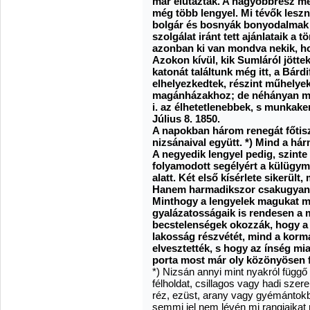
már elutaztak. A nagyobbrész mé
még több lengyel. Mi tévők lesz
bolgár és bosnyák bonyodalmak k
szolgálat iránt tett ajánlataik a
azonban ki van mondva nekik, h
Azokon kívül, kik Sumláról jötte
katonát találtunk még itt, a Bárd
elhelyezkedtek, részint műhelyek
magánházakhoz; de néhányan még
i. az élhetetlenebbek, s munkake
Július 8. 1850.
A napokban három renegát főtis
nizsánaival együtt. *) Mind a hár
A negyedik lengyel pedig, szint
folyamodott segélyért a külügym
alatt. Két első kísérlete sikerült
Hanem harmadikszor csakugyan r
Minthogy a lengyelek magukat ma
gyalázatosságaik is rendesen a m
becstelenségek okozzák, hogy a
lakosság részvétét, mind a kor
elvesztették, s hogy az ínség mi
porta most már oly közönyösen 
*) Nizsán annyi mint nyakról függő 
félholdat, csillagos vagy hadi szer
réz, ezüst, arany vagy gyémántokbó
semmi jel nem lévén mi rangjaikat 