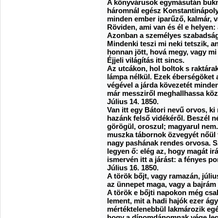
A könyvárusok egymásután bukn
háromnál egész Konstantinápolyb
minden ember iparűző, kalmár, va
Röviden, ami van és él e helyen: 
Azonban a személyes szabadság 
Mindenki teszi mi neki tetszik, a
honnan jött, hová megy, vagy mi 
Éjjeli világítás itt sincs.
Az utcákon, hol boltok s raktára
lámpa nélkül. Ezek éberségöket a
végével a járda kövezetét minden
már messziről meghallhassa köze
Július 14. 1850.
Van itt egy Bátori nevű orvos, 
hazánk felső vidékéről. Beszél né
görögül, oroszul; magyarul nem.
muszka tábornok özvegyét nőül ve
nagy pashának rendes orvosa. Sz
legyen ő: elég az, hogy magát ir
ismervén itt a járást: a fényes p
Július 16. 1850.
A török bőjt, vagy ramazán, júliu
az ünnepet maga, vagy a bajrám 
A török e bőjti napokon még csa
lement, mit a hadi hajók ezer ág
mértéktelenebbül lakmározik egés
hogy a dínomdánomnak vége leg