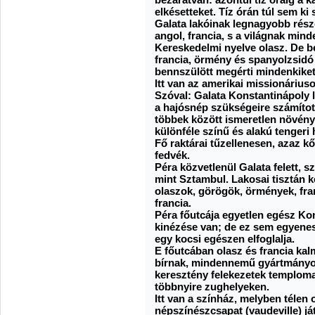
elkésetteket. Tíz órán túl sem k
Galata lakóinak legnagyobb része
angol, francia, s a világnak min
Kereskedelmi nyelve olasz. De b
francia, örmény és spanyolzsidó
bennszülött megérti mindenkiket
Itt van az amerikai missionárius
Szóval: Galata Konstantinápoly 
a hajósnép szükségeire számított 
többek között ismeretlen növényf
különféle színű és alakú tengeri 
Fő raktárai tűzellenesen, azaz k
fedvék.
Péra közvetlenül Galata felett, s
mint Sztambul. Lakosai tisztán 
olaszok, görögök, örmények, fran
francia.
Péra főutcája egyetlen egész Ko
kinézése van; de ez sem egyenes
egy kocsi egészen elfoglalja.
E főutcában olasz és francia ka
bírnak, mindennemű gyártmányok
keresztény felekezetek temploma
többnyire zughelyeken.
Itt van a színház, melyben télen 
népszínészcsapat (vaudeville) ját