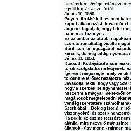
nizsánaik minősége határozza meg;
együtt kapják a szultántól.
Július 10. 1850.
Guyon törökké lett, és mint ka
kapott alkalmazást, hova már el 
angolok tagadják, hogy hitét megv
hanem az bizonyos.
Ez az ember az utóbbi napokban
szeretetreméltólag viselte magát
Bárdi sumlai fogságából másodsz
keresik, de még eddig nyomára 
Július 11. 1850.
Kossuth Kuttáyából a sumlaiaknak
török szolgálatba ne lépjenek;
ígéreteit megszegte, mely velük 
törökhitre térőket hazájokra né
Javasolja nekik, hogy vagy Szerb
hogy a szerbek belügyminiszterén
miszerint a magyar menekvők ott
magánosok megtelepedni akarjan
vendégszeretetére számolhatnak
Szerbiába!... Boldog isten! minő
viszonyokról és szerb nemzetről
Ha pedig ez eszme tetszést nem 
ajánlja, mire nézve ő már szinte 
államok - úgy mond - minden m