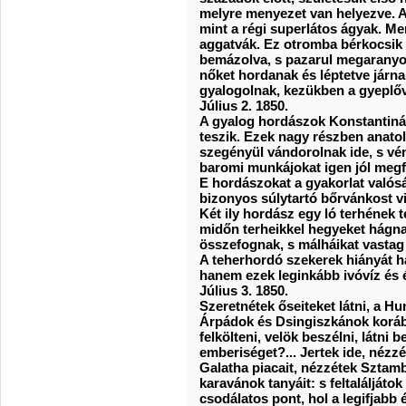
melyre menyezet van helyezve. 
mint a régi superlátos ágyak. M
aggatvák. Ez otromba bérkocsik 
bemázolva, s pazarul megaranyo
nőket hordanak és léptetve járnak
gyalogolnak, kezükben a gyeplőve
Július 2. 1850.
A gyalog hordászok Konstantiná
teszik. Ezek nagy részben anatol
szegényül vándorolnak ide, s vé
baromi munkájokat igen jól megfi
E hordászokat a gyakorlat való
bizonyos súlytartó bőrvánkost v
Két ily hordász egy ló terhének 
midőn terheikkel hegyeket hágn
összefognak, s málháikat vastag
A teherhordó szekerek hiányát há
hanem ezek leginkább ivóvíz és 
Július 3. 1850.
Szeretnétek őseiteket látni, a 
Árpádok és Dsingiszkánok korábó
felkölteni, velök beszélni, látni 
emberiséget?... Jertek ide, nézz
Galatha piacait, nézzétek Sztamb
karavánok tanyáit: s feltaláljáto
csodálatos pont, hol a legifjabb