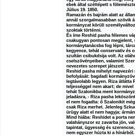
ebek által széttépett s fölemészt
Július 19. 1850.
Ramazán és bajrám alatt az álla
annál szorgalmasabban szövik á
kormányzat körüli személyváltoz
szoktak történni.
És íme Reshid pasha félemes vág
csakugyan pontosan megjelent, s
kormánytanácsba fog lépni, tárca
kegyence, tehát conservativ és
szultán csibukdsija volt. Az olá
cselszövényeiben, valamint Sze
nevezetes szerepet játszott.
Reshid pasha mihelyt napvezéri m
befolyását: bagdadi kormányzóvá
legtávolabb legyen. Riza átlátta
teljességgel nem akart; de mivel 
tehát Szalonikba ment kormányzón
jeladásra, - Riza pasha leköszö
el nem fogadta: ő Szalonikit még
csak Riza merhet. Jelenleg Szku
ürügy alatt el nem hagyja; ármán
Mind hiába: Reshidet a porta nem
valahányszor ez zavarba jön, va
tapintat, ügyesség és szerencse
nem egyszer húzta ki a hínárból.