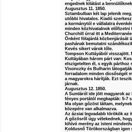
engednek kilátást a bennülőknek
Augusztus 11. 1850.
Sztambulban két lap jelenik meg,
utóbbi hivatalos. Kiadó szerkeszt
a kormánytól e vállalatra évenké
minden közhivatalnok előfizetni t
Churchill úrral itt a Mediterran
Önként fölajánlá közbenjárását 
pashának bemutatni szándékozi
Kevés sikert várok tőle.
Tompson Kuttáyából visszajött. 
Kuttáyában három párt van: Koss
elszigetelten él, s egyik párthoz
Visonczky és Bulharin látogatjá
forradalom minden dicsőségét m
a magyarokra hárítják. Ezt teszi
járnak.
Augusztus 12. 1850.
A Sumláról ide jött magyarok az íg
fényes portától megkapták: 5-7 s
Ma olyan gőzöst láttam, melynek
közepére van alkalmazva.
Az ázsiai legvadabb törökök az itt
A gőzösről úgy vélekednek, hogy
kihívó merény az isteni mindenha
Koldusnő Törökországban igen so