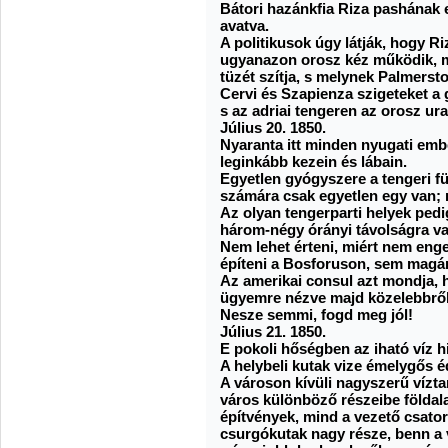
Bátori hazánkfia Riza pashának e
avatva.
A politikusok úgy látják, hogy Riz
ugyanazon orosz kéz működik, m
tüzét szítja, s melynek Palmers
Cervi és Szapienza szigeteket a
s az adriai tengeren az orosz ur
Július 20. 1850.
Nyaranta itt minden nyugati embe
leginkább kezein és lábain.
Egyetlen gyógyszere a tengeri f
számára csak egyetlen egy van; 
Az olyan tengerparti helyek pedi
három-négy órányi távolságra v
Nem lehet érteni, miért nem eng
építeni a Bosforuson, sem magá
Az amerikai consul azt mondja, 
ügyemre nézve majd közelebbről f
Nesze semmi, fogd meg jól!
Július 21. 1850.
E pokoli hőségben az iható víz h
A helybeli kutak vize émelygős éd
A városon kívüli nagyszerű vízta
város különböző részeibe földala
építvények, mind a vezető csato
csurgókutak nagy része, benn a 