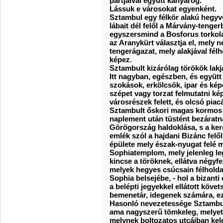
partjaival együtt kanyarog.
Lássuk e városokat egyenként.
Sztambul egy félkör alakú hegyvon
lábait dél felől a Márvány-tenger
egyszersmind a Bosforus torkola
az Aranykürt választja el, mely 
tengerágazat, mely alakjával félh
képez.
Sztambult kizárólag törökök lakj
Itt nagyban, egészben, és együtt 
szokások, erkölcsök, ipar és képe
szépet vagy torzat felmutatni ké
városrészek felett, és olcsó piac
Sztambult őskori magas kormos k
naplement után tüstént bezáratn
Görögország haldoklása, s a ker
emlék szól a hajdani Bizánc felő
épülete mely észak-nyugat felé m
Sophiatemplom, mely jelenleg le
kincse a töröknek, ellátva négyf
melyek hegyes csúcsain félholdak 
Sophia belsejébe, - hol a bizanti
a belépti jegyekkel ellátott köve
bemenetár, idegenek számára, ez
Hasonló nevezetessége Sztambul
ama nagyszerű tömkeleg, melyet 
melynek boltozatos utcáiban kele