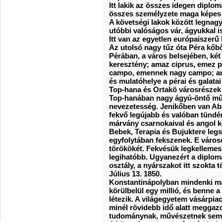
Itt lakik az összes idegen diplo
összes személyzete maga képes 
A követségi lakok között legnag
utóbbi valóságos vár, ágyukkal is
Itt van az egyetlen európaiszerű
Az utolsó nagy tűz óta Péra kőbő
Pérában, a város belsejében, két
keresztény; amaz ciprus, emez p
campo, emennek nagy campo; a
és mulatóhelye a pérai és galata
Top-hana és Ortakö városrészek
Top-hanában nagy ágyú-öntő mű
nevezetesség. Jenikőben van Ab
fekvő legújabb és valóban tündér
márvány csarnokaival és angol ke
Bebek, Terapia és Bujuktere legs
egyfolytában fekszenek. E városo
törökökét. Fekvésük legkellemes
legihatóbb. Ugyanezért a diplom
osztály, a nyárszakot itt szokta tö
Július 13. 1850.
Konstantinápolyban mindenki m
körülbelül egy millió, és benne a
létezik. A világegyetem vásárpia
minél rövidebb idő alatt meggazd
tudománynak, művészetnek semmi