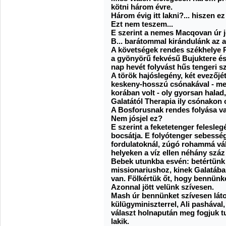
kötni három évre.
Három évig itt lakni?... hiszen ez
Ezt nem teszem...
E szerint a nemes Macqovan úr 
B... barátommal kirándulánk az 
A követségek rendes székhelye 
a gyönyörű fekvésű Bujuktere és 
nap hevét folyvást hűs tengeri sz
A török hajóslegény, két evezőjé
keskeny-hosszú csónakával - me
korában volt - oly gyorsan halad
Galatától Therapia ily csónakon o
A Bosforusnak rendes folyása va
Nem jósjel ez?
E szerint a feketetenger felesle
bocsátja. E folyótenger sebesség
fordulatoknál, zúgó rohammá váli
helyeken a víz ellen néhány száz
Bebek utunkba esvén: betértünk
missionariushoz, kinek Galatában
van. Fölkértük őt, hogy bennünk
Azonnal jött velünk szívesen.
Mash úr bennünket szívesen látot
külügyminiszterrel, Ali pashával
választ holnapután meg fogjuk tu
lakik.