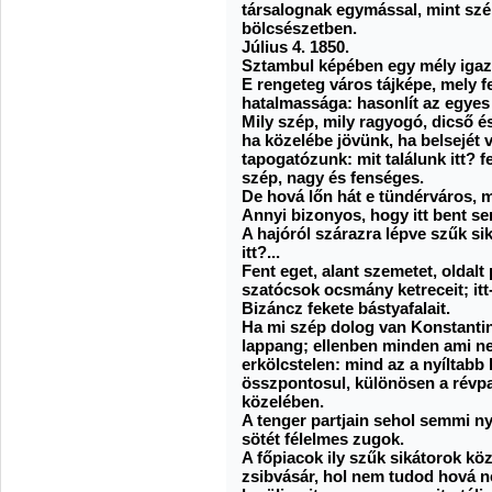
társalognak egymással, mint szé
bölcsészetben.
Július 4. 1850.
Sztambul képében egy mély igazs
E rengeteg város tájképe, mely f
hatalmassága: hasonlít az egye
Mily szép, mily ragyogó, dicső és
ha közelébe jövünk, ha belsejét 
tapogatózunk: mit találunk itt? 
szép, nagy és fenséges.
De hová lőn hát e tündérváros, m
Annyi bizonyos, hogy itt bent 
A hajóról szárazra lépve szűk si
itt?...
Fent eget, alant szemetet, oldal
szatócsok ocsmány ketreceit; itt-
Bizáncz fekete bástyafalait.
Ha mi szép dolog van Konstantin
lappang; ellenben minden ami ne
erkölcstelen: mind az a nyíltabb
összpontosul, különösen a révpar
közelében.
A tenger partjain sehol semmi ny
sötét félelmes zugok.
A főpiacok ily szűk sikátorok köz
zsibvásár, hol nem tudod hová né