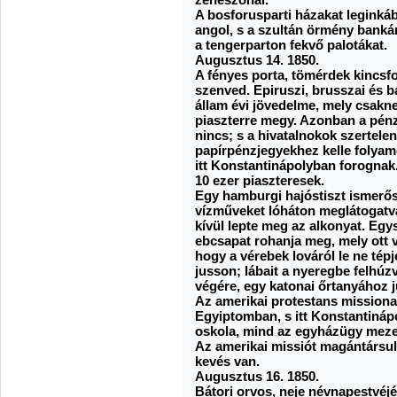
A bosforusparti házakat leginká
angol, s a szultán örmény bankár
a tengerparton fekvő palotákat.
Augusztus 14. 1850.
A fényes porta, tömérdek kincsf
szenved. Epiruszi, brusszai és b
állam évi jövedelme, mely csakne
piaszterre megy. Azonban a pén
nincs; s a hivatalnokok szertele
papírpénzjegyekhez kelle folya
itt Konstantinápolyban forognak
10 ezer piaszteresek.
Egy hamburgi hajóstiszt ismerősö
vízműveket lóháton meglátogatvá
kívül lepte meg az alkonyat. Egy
ebcsapat rohanja meg, mely ott 
hogy a vérebek lováról le ne tépj
jusson; lábait a nyeregbe felhúz
végére, egy katonai őrtanyához j
Az amerikai protestans mission
Egyiptomban, s itt Konstantináp
oskola, mind az egyházügy meze
Az amerikai missiót magántársula
kevés van.
Augusztus 16. 1850.
Bátori orvos, neje névnapestvéj