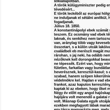
lelkiállapotban.
A török külügyminiszter pedig enge
tévedésért...
E török leckéből az európai höl
ne induljanak el sétálni anélkül,
fogadjanak.
Július 18. 1850.
A konstantinápolyi ebek számát
teszem. Ez ocsmány vad ebek téle
laknak, és senkihez nem tartozn
van, aránylag több vagy kevese
összetart, s a külön utcák lakói
családbeli eb merészli magát mut
rárohan, s jaj neki, ha odább ne
nézőknek kell dorongokkal beava
ne tépessék. Ezért van, hogy mi
fületlen, farkatlan vagy bundátla
heverésznek, keresztül-kasul; s 
szabad, hanem szépen kikerülnie.
védelmökre kel. Hajdan e vad eb
frankot, azaz kaputos kereszté
kaptak ki az ebeken, hogy őket m
Négy év előtt egy angol hajóskapi
hajójára volt menendő a galatai 
volt. Másnap Galata egyik utcájá
ezekben megfagyott lábak maradv
egy tárca magyarázta meg, mely 