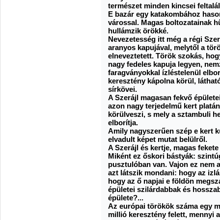
természet minden kincsei feltalá
E bazár egy katakombához hasonl
várossal. Magas boltozatainak 
hullámzik örökké.
Nevezetesség itt még a régi Szerá
aranyos kapujával, melytől a tör
elneveztetett. Török szokás, ho
nagy fedeles kapuja legyen, nemze
faragványokkal ízléstelenül elbor
keresztény kápolna körül, látha
sírkövei.
A Szerájl magasan fekvő épülete
azon nagy terjedelmű kert platán 
körülveszi, s mely a sztambuli he
elborítja.
Amily nagyszerűen szép e kert kül
elvadult képet mutat belülről.
A Szerájl és kertje, magas fekete
Miként ez őskori bástyák: szint
pusztulóban van. Vajon ez nem a
azt látszik mondani: hogy az i
hogy az ő napjai e földön megsz
épületei szilárdabbak és hosszab
épülete?...
Az európai törökök száma egy mil
millió keresztény felett, mennyi 