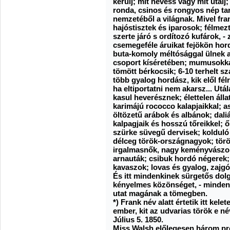
kerülj; mit nevess vagy mit utálj; 
ronda, csinos és rongyos nép ta
nemzetéből a világnak. Mivel fra
hajóstisztek és iparosok; félme
szerte járó s ordítozó kufárok, -
csemegeféle áruikat fejökön hord
buta-komoly méltósággal ülnek 
csoport kíséretében; mumusokka
tömött bérkocsik; 6-10 terhelt 
több gyalog hordász, kik elől fél
ha eltiportatni nem akarsz... Utá
kasul heverésznek; élettelen álla
karimájú rococco kalapjaikkal; 
öltözetű arábok és albánok; dali
kalpagjaik és hosszú tőreikkel; 
szürke süvegű dervisek; koldul
délceg török-országnagyok; török
irgalmasnők, nagy keményvászon 
arnauták; csibuk hordó négerek;
kavaszok; lovas és gyalog, zajgó
És itt mindenkinek sürgetős dolg
kényelmes közönséget, - mindenki
utat magának a tömegben.
*) Frank név alatt értetik itt ke
ember, kit az udvarias török e né
Július 5. 1850.
Miss Walsh előlegesen három pró