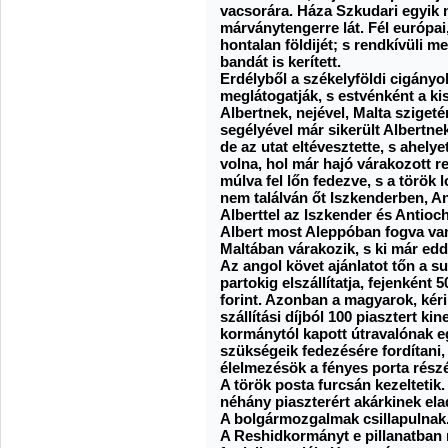
vacsorára. Háza Szkudari egyik m
márványtengerre lát. Fél európai
hontalan földijét; s rendkívüli
bandát is kerített.
Erdélyből a székelyföldi cigány
meglátogatják, s estvénként a ki
Albertnek, nejével, Malta szigeté
segélyével már sikerült Albertn
de az utat eltévesztette, s ahely
volna, hol már hajó várakozott r
múlva fel lőn fedezve, s a török 
nem találván őt Iszkenderben, Ant
Alberttel az Iszkender és Antioch
Albert most Aleppóban fogva van.
Maltában várakozik, s ki már eddi
Az angol követ ajánlatot tőn a s
partokig elszállítatja, fejenként 
forint. Azonban a magyarok, kérik
szállítási díjból 100 piasztert k
kormánytól kapott útravalónak eg
szükségeik fedezésére fordítani
élelmezésök a fényes porta részé
A török posta furcsán kezeltetik.
néhány piaszterért akárkinek ela
A bolgármozgalmak csillapulnak
A Reshidkormányt e pillanatban 