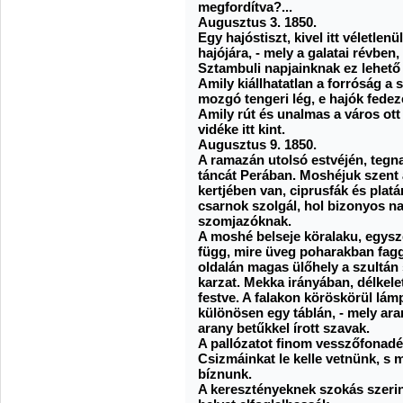
megfordítva?...
Augusztus 3. 1850.
Egy hajóstiszt, kivel itt véletl
hajójára, - mely a galatai révbe
Sztambuli napjainknak ez lehető 
Amily kiállhatatlan a forróság a
mozgó tengeri lég, e hajók fedez
Amily rút és unalmas a város ott
vidéke itt kint.
Augusztus 9. 1850.
A ramazán utolsó estvéjén, tegn
táncát Perában. Moshéjuk szent 
kertjében van, ciprusfák és plat
csarnok szolgál, hol bizonyos na
szomjazóknak.
A moshé belseje köralaku, egysz
függ, mire üveg poharakban fagg
oldalán magas ülőhely a szultán
karzat. Mekka irányában, délkele
festve. A falakon köröskörül lám
különösen egy táblán, - mely ara
arany betűkkel írott szavak.
A pallózatot finom vesszőfonadék
Csizmáinkat le kelle vetnünk, s
bíznunk.
A keresztényeknek szokás szerint