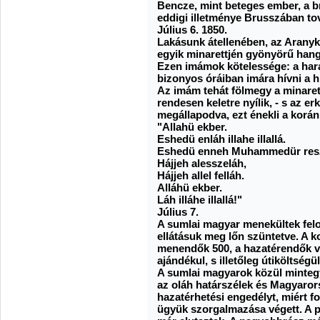
Bencze, mint beteges ember, a br
eddigi illetménye Brusszában to
Július 6. 1850.
Lakásunk átellenében, az Aranyk
egyik minarettjén gyönyörű hang
Ezen imámok kötelessége: a hara
bizonyos óráiban imára hívni a h
Az imám tehát fölmegy a minarett
rendesen keletre nyílik, - s az erk
megállapodva, ezt énekli a korán
"Allahü ekber.
Eshedü enláh illahe illallá.
Eshedü enneh Muhammedür resz
Hájjeh alesszeláh,
Hájjeh allel felláh.
Alláhü ekber.
Láh illáhe illallá!"
Július 7.
A sumlai magyar menekültek felos
ellátásuk meg lőn szüntetve. A k
menendők 500, a hazatérendők v
ajándékul, s illetőleg útiköltség
A sumlai magyarok közül minteg
az oláh határszélek és Magyarors
hazatérhetési engedélyt, miért fo
ügyük szorgalmazása végett. A 