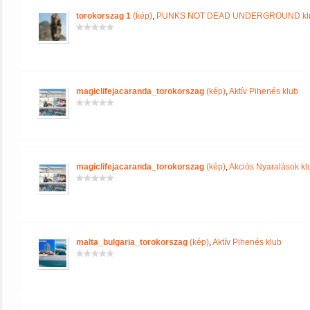
torokorszag 1
(kép)
,
PUNKS NOT DEAD UNDERGROUND kl
magiclifejacaranda_torokorszag
(kép)
,
Aktív Pihenés klub
magiclifejacaranda_torokorszag
(kép)
,
Akciós Nyaralások kl
malta_bulgaria_torokorszag
(kép)
,
Aktív Pihenés klub