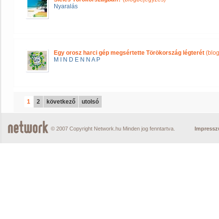
Nyaralás
Egy orosz harci gép megsértette Törökország légterét
(blo
M I N D E N N A P
1
2
következő
utolsó
© 2007 Copyright Network.hu Minden jog fenntartva.
Impress