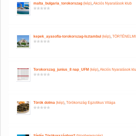
malta_bulgaria_torokorszag
(kép)
,
Akciós Nyaralások klub
kepek_ayasofia-torokorszag-Isztambul
(kép)
,
TÖRTÉNELMI
Torokorszag_junius_8 nap_UFM
(kép)
,
Akciós Nyaralások kl
Török dolma
(kép)
,
Törökország Egzotikus Világa
Síelés Törökországban?
(blogbejegyzés)