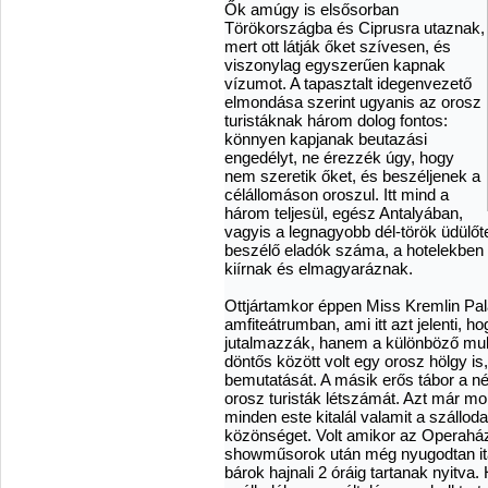
Ők amúgy is elsősorban
Törökországba és Ciprusra utaznak,
mert ott látják őket szívesen, és
viszonylag egyszerűen kapnak
vízumot. A tapasztalt idegenvezető
elmondása szerint ugyanis az orosz
turistáknak három dolog fontos:
könnyen kapjanak beutazási
engedélyt, ne érezzék úgy, hogy
nem szeretik őket, és beszéljenek a
célállomáson oroszul. Itt mind a
három teljesül, egész Antalyában,
vagyis a legnagyobb dél-török üdülő
beszélő eladók száma, a hotelekben 
kiírnak és elmagyaráznak.
Ottjártamkor éppen Miss Kremlin Pal
amfiteátrumban, ami itt azt jelenti, 
jutalmazzák, hanem a különböző mula
döntős között volt egy orosz hölgy is
bemutatását. A másik erős tábor a né
orosz turisták létszámát. Azt már mo
minden este kitalál valamit a száll
közönséget. Volt amikor az Operaház 
showműsorok után még nyugodtan ita
bárok hajnali 2 óráig tartanak nyitva.