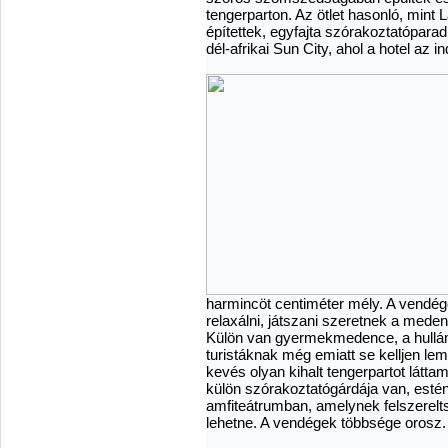
tengerparton. Az ötlet hasonló, mint
építettek, egyfajta szórakoztatópar
dél-afrikai Sun City, ahol a hotel az
harmincöt centiméter mély. A vendé
relaxálni, játszani szeretnek a meden
Külön van gyermekmedence, a hullám
turistáknak még emiatt se kelljen l
kevés olyan kihalt tengerpartot látta
külön szórakoztatógárdája van, esté
amfiteátrumban, amelynek felszerelt
lehetne. A vendégek többsége orosz.