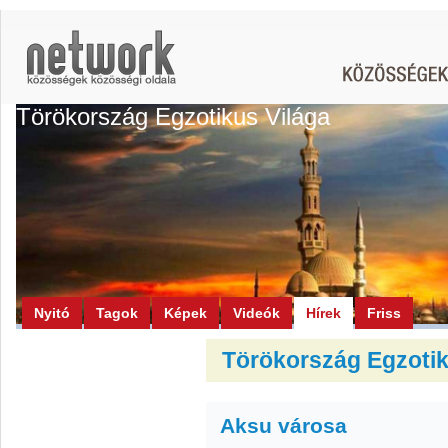
Törökország Egzotikus Világa
Nyitó
Tagok
Képek
Videók
Hírek
Friss
Törökország Egzotiku
Aksu városa