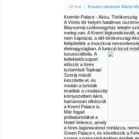
18 éve
|
Kovács Istvánné Mária M
Kremlin Palace - Aksu, Törökország
A Vörös tér helyén hatalmas úszómed
Blazsennij-székesegyház tetején szin
meleg van. A Kreml légkondicionált, 
nem káprázat, a dél-törökországi Aks
felépítették a moszkvai nevezetess
életnagyságban. A funkció kicsit mód
luxusszálloda.
A
befektetőcsoport
először a híres
isztambuli Topkapi
Szeráj mását
készítette el, és
miután a turisták
imádtak a csodaszép
környezetben lakni,
hamarosan elkészült
a Kreml Palace is.
Már fogad
próbaturistákat a
Hotel Velence, amely
a híres lagúnavárost mintázza, nem
Green Palace-t, és következik a Fe
szoros szomszédságában épültek és 