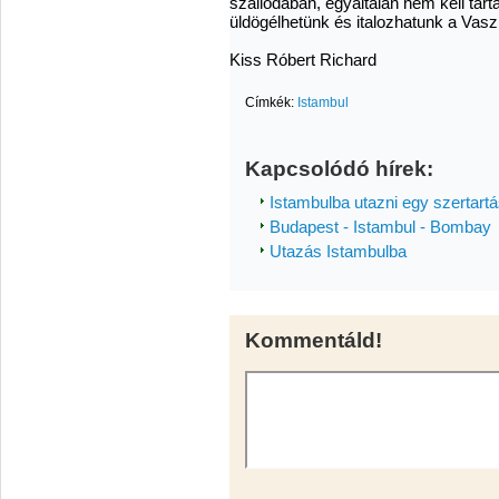
szállodában, egyáltalán nem kell tart
üldögélhetünk és italozhatunk a Vasz
Kiss Róbert Richard
Címkék:
Istambul
Kapcsolódó hírek:
Istambulba utazni egy szertart
Budapest - Istambul - Bombay
Utazás Istambulba
Kommentáld!