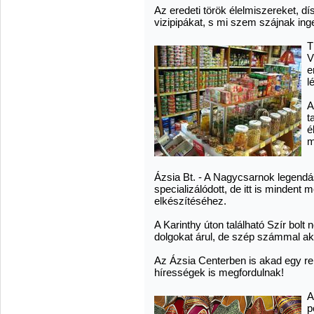
Az eredeti török élelmiszereket, dís
vizipipákat, s mi szem szájnak in
T
V
e
l
A
t
é
m
Ázsia Bt. - A Nagycsarnok legendá
specializálódott, de itt is mindent 
elkészítéséhez.
A Karinthy úton található Szír bolt
dolgokat árul, de szép számmal ak
Az Ázsia Centerben is akad egy re
hírességek is megfordulnak!
A
p