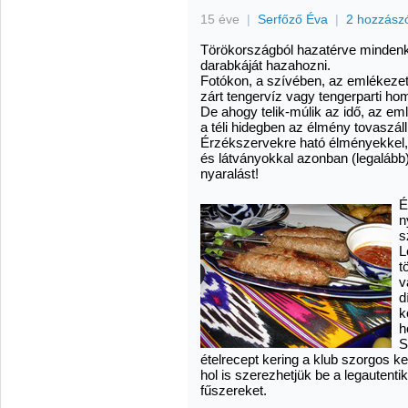
15 éve
|
Serfőző Éva
|
2 hozzász
Törökországból hazatérve mindenk
darabkáját hazahozni.
Fotókon, a szívében, az emlékeze
zárt tengervíz vagy tengerparti h
De ahogy telik-múlik az idő, az em
a téli hidegben az élmény tovaszáll
Érzékszervekre ható élményekkel, a
és látványokkal azonban (legalább) 
nyaralást!
É
n
s
L
t
v
d
k
h
S
ételrecept kering a klub szorgos ke
hol is szerezhetjük be a legautent
fűszereket.