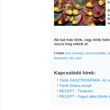
k
I
s
f
e
Aki tud más török, vagy török holmi
ossza meg velünk is!
Címkék:
bolt
csemege
házhozszállítás
ny
élelmsizer
étel
üzlet
Kapcsolódó hírek:
Török GASZTRONÓMIA - Az ez
Török Dolma recept
RECEPT - Túrókrém
RECEPT - Yogurt tatlisi (török 