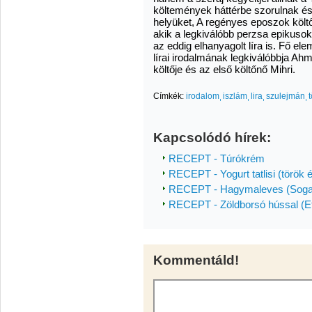
költemények háttérbe szorulnak és 
helyüket, A regényes eposzok költő
akik a legkiválóbb perzsa epikusok
az eddig elhanyagolt líra is. Fő el
lírai irodalmának legkiválóbbja Ah
költője és az első költőnő Mihri.
Címkék:
irodalom
iszlám
lira
szulejmán
Kapcsolódó hírek:
RECEPT - Túrókrém
RECEPT - Yogurt tatlisi (török 
RECEPT - Hagymaleves (Sogan
RECEPT - Zöldborsó hússal (Etl
Kommentáld!