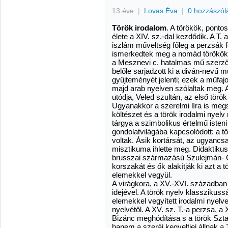
13 éve
|
Lovas Éva
|
0 hozzászól
Török irodalom
. A törökök, ponto
élete a XIV. sz.-dal kezdődik. A T.
iszlám műveltség főleg a perzsák fö
ismerkedtek meg a nomád törökök
a Mesznevi c. hatalmas mű szerz
belőle sarjadzott ki a diván-nevű m
gyűjteményét jelenti; ezek a műfa
majd arab nyelven szólaltak meg. A
utódja, Veled szultán, az első török
Ugyanakkor a szerelmi líra is megs
költészet és a török irodalmi nyelv
tárgya a szimbolikus értelmű isteni
gondolatvilágába kapcsolódott: a tö
voltak. Ásik kortársát, az ugyancsa
misztikuma ihlette meg. Didaktikus
brusszai származású Szulejmán- Cs
korszakát és ők alakítják ki azt a 
elemekkel vegyül.
A virágkora, a XV.-XVI. században 
idejével. A török nyelv klasszikussá
elemekkel vegyített irodalmi nyelv
nyelvétől. A XV. sz. T.-a perzsa, a X
Bizánc meghódítása s a török Szta
hanem a szeráj kegyeltjei állnak a T.