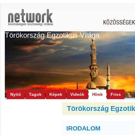
Törökország Egzotikus Világa
Nyitó
Tagok
Képek
Videók
Hírek
Friss
Törökország Egzotiku
IRODALOM