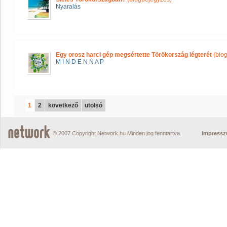
Nyaralás
Egy orosz harci gép megsértette Törökország légterét
(blo
M I N D E N N A P
1
2
következő
utolsó
© 2007 Copyright Network.hu Minden jog fenntartva.
Impress