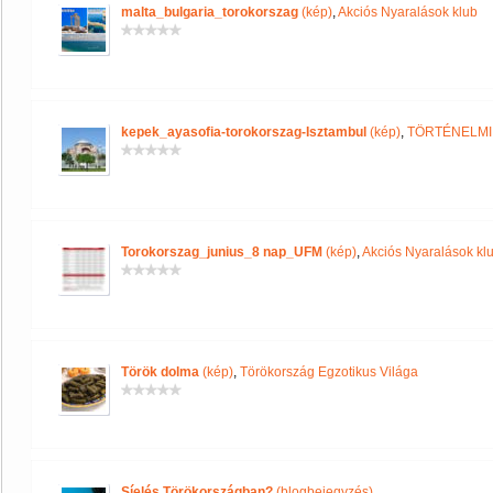
malta_bulgaria_torokorszag
(kép)
,
Akciós Nyaralások klub
kepek_ayasofia-torokorszag-Isztambul
(kép)
,
TÖRTÉNELMI
Torokorszag_junius_8 nap_UFM
(kép)
,
Akciós Nyaralások kl
Török dolma
(kép)
,
Törökország Egzotikus Világa
Síelés Törökországban?
(blogbejegyzés)