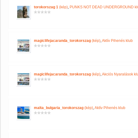
torokorszag 1
(kép)
,
PUNKS NOT DEAD UNDERGROUND kl
magiclifejacaranda_torokorszag
(kép)
,
Aktív Pihenés klub
magiclifejacaranda_torokorszag
(kép)
,
Akciós Nyaralások kl
malta_bulgaria_torokorszag
(kép)
,
Aktív Pihenés klub