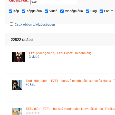
Kulcsszavak:
Kép
Képgaléria
Videó
Videógaléria
Blog
Fórum
Csak ebben a közösségben
22522 találat
Ezel
(videógaléria)
,
Ezel-Bosszú mindhalálig
3 videó
Ezel
(képgaléria)
,
EZEL - bosszú mindhalálig kedvelők klubja -T
76 kép
EZEL
(kép)
,
EZEL - bosszú mindhalálig kedvelők klubja -Török 