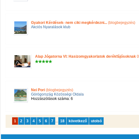
Gyakori Kérdések- nem ciki megkérdezni...
(blogbejegyzés)
Akciós Nyaralások klub
Alap Jógatorna VI: Hasizomgyakorlatok derékfájósoknak
0
Nei Pori
(blogbejegyzés)
Görögország Közösségi Oldala
Hozzászólások száma: 6
1
2
3
4
5
6
7
...
18
következő
utolsó