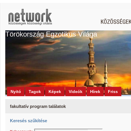
Törökország Egzotikus Világa
Nyitó
Tagok
Képek
Videók
Hírek
Friss
fakultatív program találatok
Keresés szűkítése