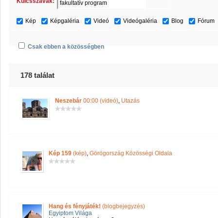
Kulcsszavak:
Kép
Képgaléria
Videó
Videógaléria
Blog
Fórum
Csak ebben a közösségben
178 találat
Neszebár
00:00 (videó)
,
Utazás
Kép 159
(kép)
,
Görögország Közösségi Oldala
Hang és fényjáték!
(blogbejegyzés)
Egyiptom Világa