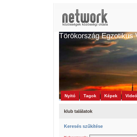
Törökország Egzotikus 
Nyitó
Tagok
Képek
Vide
klub találatok
Keresés szűkítése