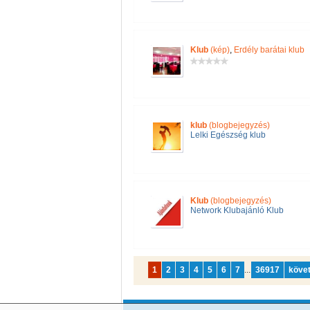
Klub
(kép)
,
Erdély barátai klub
klub
(blogbejegyzés)
Lelki Egészség klub
Klub
(blogbejegyzés)
Network Klubajánló Klub
1
2
3
4
5
6
7
...
36917
köve