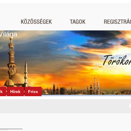
Világa
ók
Hírek
Friss