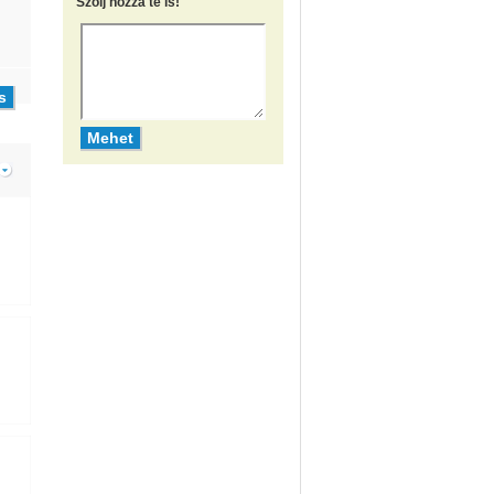
Szólj hozzá te is!