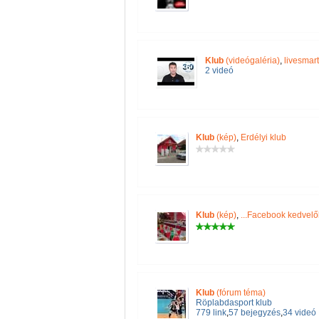
Klub
(videógaléria)
,
livesmar
2 videó
Klub
(kép)
,
Erdélyi klub
Klub
(kép)
,
...Facebook kedvelők
Klub
(fórum téma)
Röplabdasport klub
779 link
,
57 bejegyzés
,
34 videó