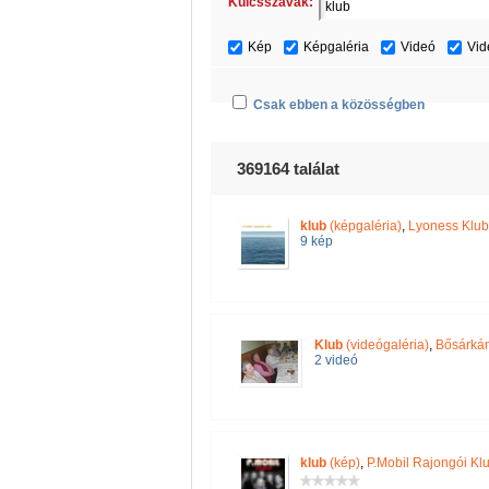
Kulcsszavak:
Kép
Képgaléria
Videó
Vid
Csak ebben a közösségben
369164 találat
klub
(képgaléria)
,
Lyoness Klub
9 kép
Klub
(videógaléria)
,
Bősárkán
2 videó
klub
(kép)
,
P.Mobil Rajongói Kl