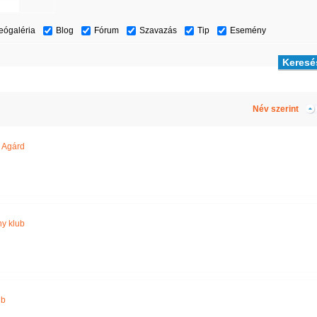
eógaléria
Blog
Fórum
Szavazás
Tip
Esemény
Név szerint
 Agárd
y klub
ub