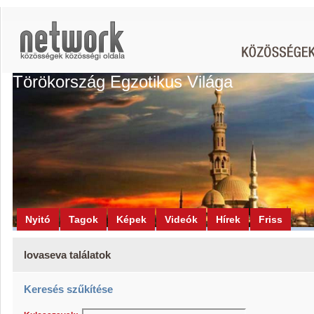
Törökország Egzotikus Világa
Nyitó
Tagok
Képek
Videók
Hírek
Friss
lovaseva találatok
Keresés szűkítése