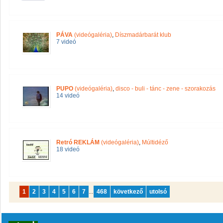
PÁVA
(videógaléria)
,
Díszmadárbarát klub
7 videó
PUPO
(videógaléria)
,
disco - buli - tánc - zene - szorakozás
14 videó
Retró REKLÁM
(videógaléria)
,
Múltidéző
18 videó
1
2
3
4
5
6
7
...
468
következő
utolsó