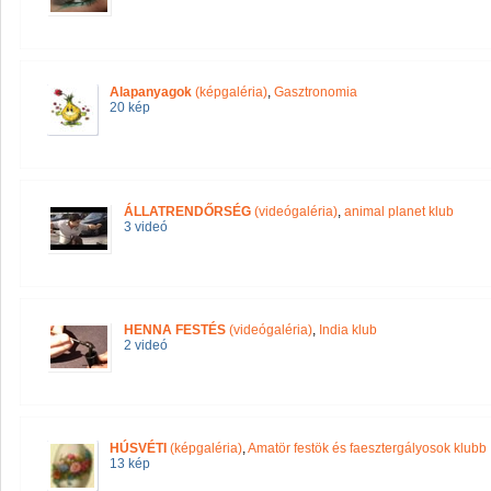
Alapanyagok
(képgaléria)
,
Gasztronomia
20 kép
ÁLLATRENDŐRSÉG
(videógaléria)
,
animal planet klub
3 videó
HENNA FESTÉS
(videógaléria)
,
India klub
2 videó
HÚSVÉTI
(képgaléria)
,
Amatör festök és faesztergályosok klubb
13 kép