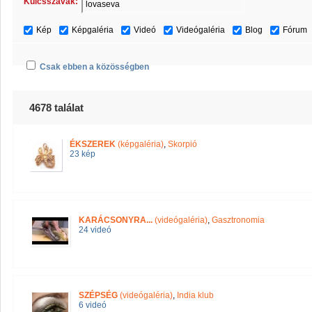
Kulcsszavak:
Kép
Képgaléria
Videó
Videógaléria
Blog
Fórum
Csak ebben a közösségben
4678 találat
ÉKSZEREK
(képgaléria)
,
Skorpió
23 kép
KARÁCSONYRA...
(videógaléria)
,
Gasztronomia
24 videó
SZÉPSÉG
(videógaléria)
,
India klub
6 videó