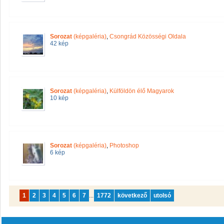
Sorozat
(képgaléria)
,
Csongrád Közösségi Oldala
42 kép
Sorozat
(képgaléria)
,
Külföldön élő Magyarok
10 kép
Sorozat
(képgaléria)
,
Photoshop
6 kép
1
2
3
4
5
6
7
...
1772
következő
utolsó