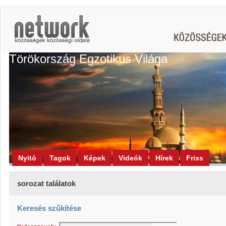
Törökország Egzotikus Világa
Nyitó
Tagok
Képek
Videók
Hírek
Friss
sorozat találatok
Keresés szűkítése