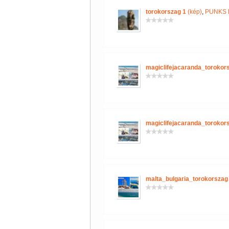
torokorszag 1
(kép)
,
PUNKS 
magiclifejacaranda_torokor
magiclifejacaranda_torokor
malta_bulgaria_torokorszag