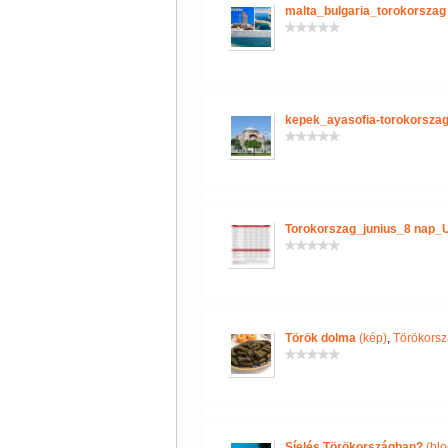
malta_bulgaria_torokorszag
kepek_ayasofia-torokorszag
Torokorszag_junius_8 nap_
Török dolma
(kép)
,
Törökorsz
Síelés Törökországban?
(blo