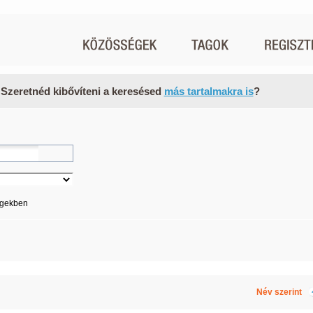
 Szeretnéd kibővíteni a keresésed
más tartalmakra is
?
égekben
Név szerint