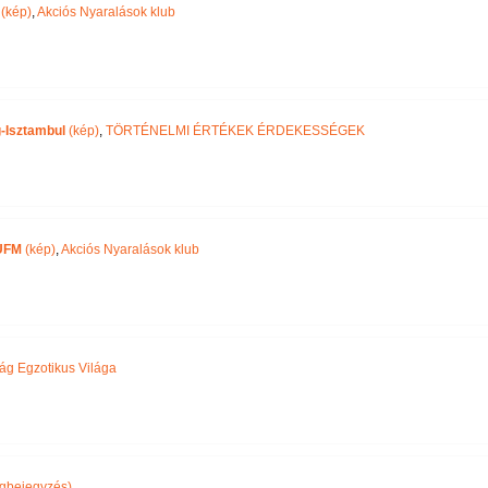
(kép)
,
Akciós Nyaralások klub
-Isztambul
(kép)
,
TÖRTÉNELMI ÉRTÉKEK ÉRDEKESSÉGEK
UFM
(kép)
,
Akciós Nyaralások klub
ág Egzotikus Világa
gbejegyzés)