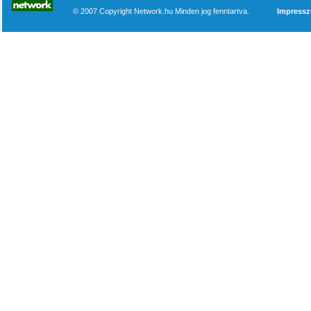
© 2007 Copyright Network.hu Minden jog fenntartva.
Impress