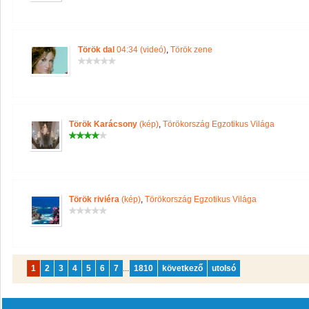
Török dal
04:34 (videó)
,
Török zene
Török Karácsony
(kép)
,
Törökország Egzotikus Világa
Török riviéra
(kép)
,
Törökország Egzotikus Világa
1
2
3
4
5
6
7
...
1810
következő
utolsó