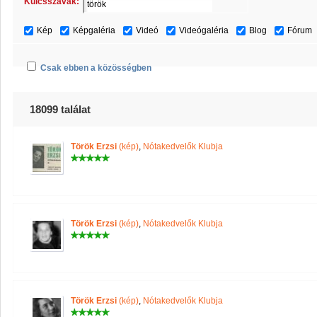
Kulcsszavak:
Kép
Képgaléria
Videó
Videógaléria
Blog
Fórum
Csak ebben a közösségben
18099 találat
Török Erzsi
(kép)
,
Nótakedvelők Klubja
Török Erzsi
(kép)
,
Nótakedvelők Klubja
Török Erzsi
(kép)
,
Nótakedvelők Klubja