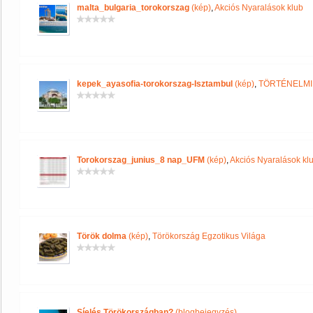
malta_bulgaria_torokorszag
(kép)
,
Akciós Nyaralások klub
kepek_ayasofia-torokorszag-Isztambul
(kép)
,
TÖRTÉNELMI
Torokorszag_junius_8 nap_UFM
(kép)
,
Akciós Nyaralások kl
Török dolma
(kép)
,
Törökország Egzotikus Világa
Síelés Törökországban?
(blogbejegyzés)