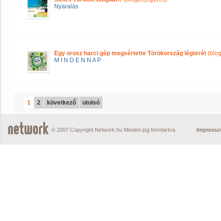
Nyaralás
Egy orosz harci gép megsértette Törökország légterét
(blo
M I N D E N N A P
1
2
következő
utolsó
© 2007 Copyright Network.hu Minden jog fenntartva.
Impress