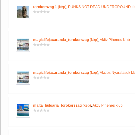
torokorszag 1
(kép)
,
PUNKS NOT DEAD UNDERGROUND kl
magiclifejacaranda_torokorszag
(kép)
,
Aktív Pihenés klub
magiclifejacaranda_torokorszag
(kép)
,
Akciós Nyaralások kl
malta_bulgaria_torokorszag
(kép)
,
Aktív Pihenés klub