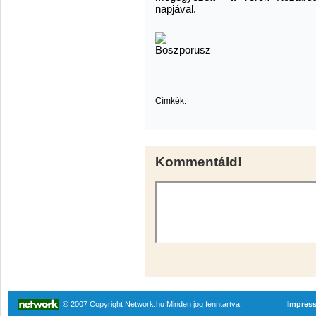
napjával.
Címkék:
Kommentáld!
© 2007 Copyright Network.hu Minden jog fenntartva.
Impres