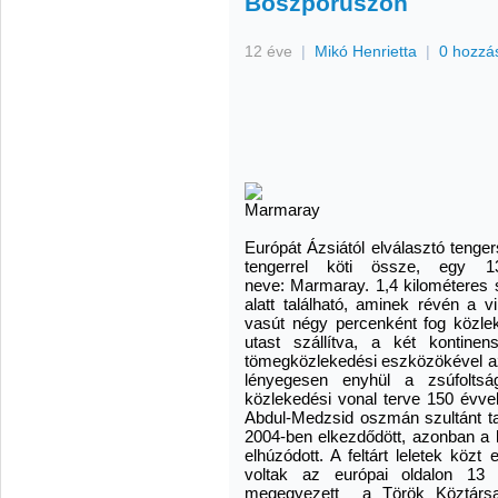
Boszporuszon
12 éve
|
Mikó Henrietta
|
0 hozzá
Európát Ázsiától elválasztó tenge
tengerrel köti össze, egy 13
neve: Marmaray. 1,4 kilométeres 
alatt található, aminek révén a vi
vasút négy percenként fog közlek
utast szállítva, a két kontinen
tömegközlekedési eszközökével az
lényegesen enyhül a zsúfolts
közlekedési vonal terve 150 évvel 
Abdul-Medzsid oszmán szultánt ta
2004-ben elkezdődött, azonban a b
elhúzódott. A feltárt leletek köz
voltak az európai oldalon 13 h
megegyezett a Török Köztársas