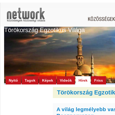
Törökország Egzotikus Világa
Nyitó
Tagok
Képek
Videók
Hírek
Friss
Törökország Egzotiku
A világ legmélyebb va