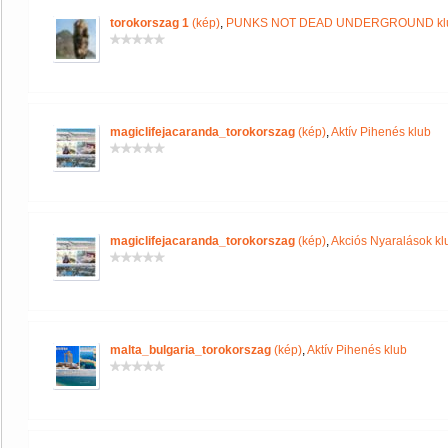
torokorszag 1
(kép)
,
PUNKS NOT DEAD UNDERGROUND kl
magiclifejacaranda_torokorszag
(kép)
,
Aktív Pihenés klub
magiclifejacaranda_torokorszag
(kép)
,
Akciós Nyaralások kl
malta_bulgaria_torokorszag
(kép)
,
Aktív Pihenés klub