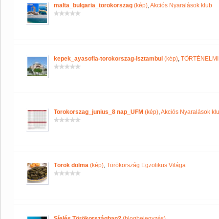
malta_bulgaria_torokorszag
(kép)
,
Akciós Nyaralások klub
kepek_ayasofia-torokorszag-Isztambul
(kép)
,
TÖRTÉNELMI
Torokorszag_junius_8 nap_UFM
(kép)
,
Akciós Nyaralások kl
Török dolma
(kép)
,
Törökország Egzotikus Világa
Síelés Törökországban?
(blogbejegyzés)