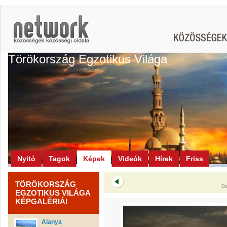
Törökország Egzotikus Világa
Nyitó
Tagok
Képek
Videók
Hírek
Friss
TÖRÖKORSZÁG
Di
EGZOTIKUS VILÁGA
KÉPGALÉRIÁI
Alanya