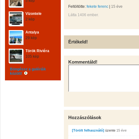
5 kép
Feltöltötte:
fekete ferenc
|
15 éve
Vizontele
Látta 1406 ember.
2 kép
Antalya
29 kép
Értékeld!
Török Riviéra
105 kép
Kommentáld!
Böngéssz a galériák
között!
Hozzászólások
[Törölt felhasználó]
üzente
15 éve