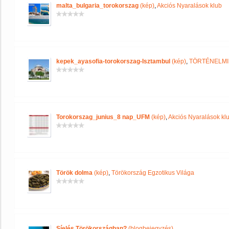
malta_bulgaria_torokorszag
(kép)
,
Akciós Nyaralások klub
kepek_ayasofia-torokorszag-Isztambul
(kép)
,
TÖRTÉNELMI
Torokorszag_junius_8 nap_UFM
(kép)
,
Akciós Nyaralások kl
Török dolma
(kép)
,
Törökország Egzotikus Világa
Síelés Törökországban?
(blogbejegyzés)