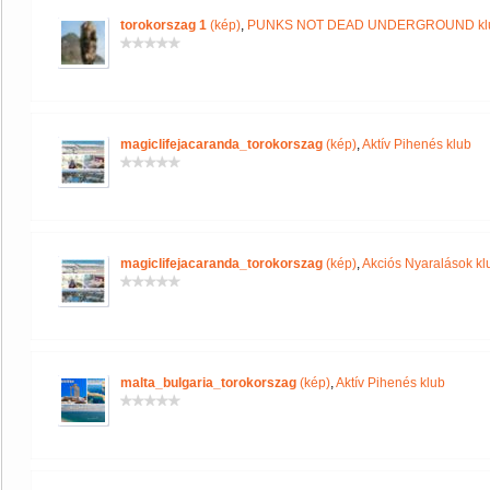
torokorszag 1
(kép)
,
PUNKS NOT DEAD UNDERGROUND kl
magiclifejacaranda_torokorszag
(kép)
,
Aktív Pihenés klub
magiclifejacaranda_torokorszag
(kép)
,
Akciós Nyaralások kl
malta_bulgaria_torokorszag
(kép)
,
Aktív Pihenés klub