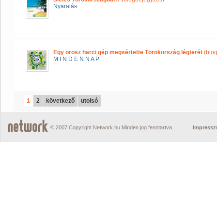
Nyaralás
Egy orosz harci gép megsértette Törökország légterét
(blo
M I N D E N N A P
1
2
következő
utolsó
© 2007 Copyright Network.hu Minden jog fenntartva.
Impress