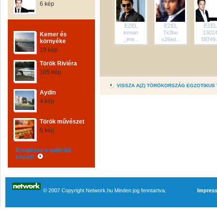
6 kép
EZEL
EZEL
EZEL
kenan
7x3bu
1302
Kemer és
_imir...
v29ad...
58749.
környéke
19 kép
Török Riviéra
105 kép
VISSZA A(Z) TÖRÖKORSZÁG EGZOTIKUS
Aydin
4 kép
Török művészet
5 kép
Böngéssz a galériák
között!
© 2007 Copyright Network.hu Minden jog fenntartva.
Impres