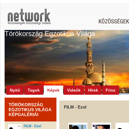
Törökország Egzotikus Világa
Nyitó
Tagok
Képek
Videók
Hírek
Friss
TÖRÖKORSZÁG
FILM - Ezel
EGZOTIKUS VILÁGA
KÉPGALÉRIÁI
FILM - Ezel