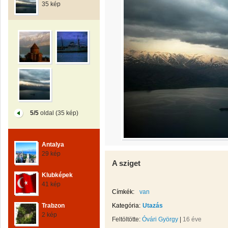
35 kép
5/5
oldal (35 kép)
Antalya
29 kép
A sziget
Klubképek
41 kép
Címkék:
van
Trabzon
Kategória:
Utazás
2 kép
Feltöltötte:
Óvári György
|
16 éve