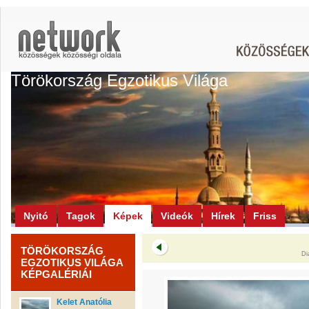
Törökország Egzotikus Világa
Nyitó
Tagok
Képek
Videók
Hírek
Friss
TÖRÖKORSZÁG
Di
EGZOTIKUS VILÁGA
KÉPGALÉRIÁI
Kelet Anatólia