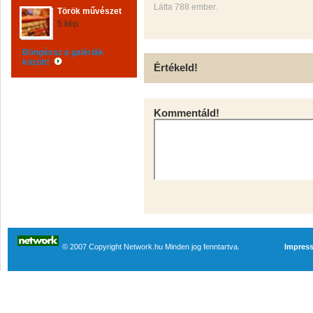
Látta 788 ember.
Török művészet
5 kép
Böngéssz a galériák
között!
Értékeld!
Kommentáld!
© 2007 Copyright Network.hu Minden jog fenntartva.
Impres