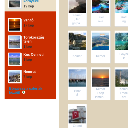
környéke
19 kép
Kemer
Tekir
Rafti
, ten
Van tó
ova
ng
gerpa...
17 kép
Törökország
télen
1 kép
Göyn
Kus Cenneti
Kemer
Kemer
k
1 kép
Nemrut
7 kép
Böngéssz a galériák
Kemer
Keme
kiköt
között!
i nap
i mec
ő
lemen...
set
Grand