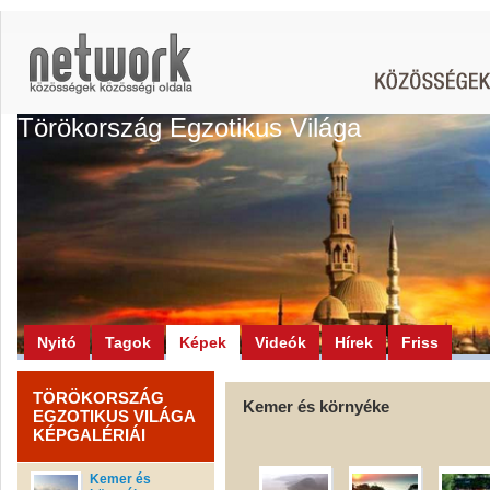
Törökország Egzotikus Világa
Nyitó
Tagok
Képek
Videók
Hírek
Friss
TÖRÖKORSZÁG
Kemer és környéke
EGZOTIKUS VILÁGA
KÉPGALÉRIÁI
Kemer és