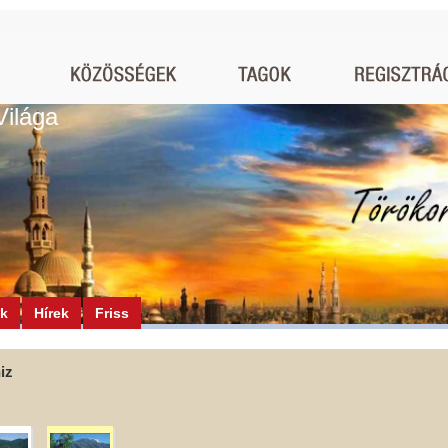
Világa
ók
Hírek
Friss
iz