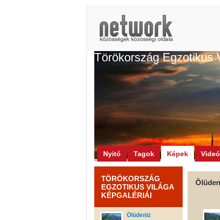
Törökország Egzotikus 
Nyitó
Tagok
Képek
Vide
TÖRÖKORSZÁG
Ölüden
EGZOTIKUS VILÁGA
KÉPGALÉRIÁI
Ölüdeniz