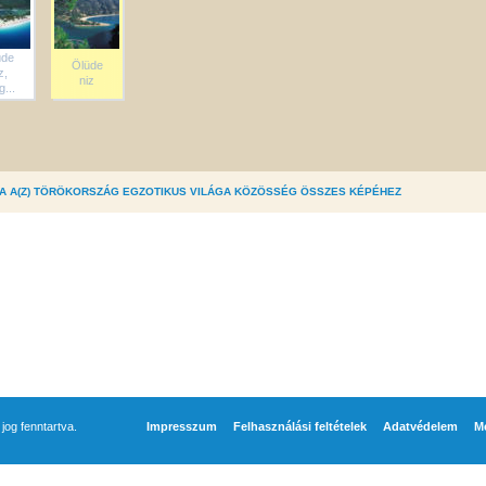
üde
Ölüde
z,
niz
g...
A A(Z) TÖRÖKORSZÁG EGZOTIKUS VILÁGA KÖZÖSSÉG ÖSSZES KÉPÉHEZ
og fenntartva.
Impresszum
Felhasználási feltételek
Adatvédelem
Mé