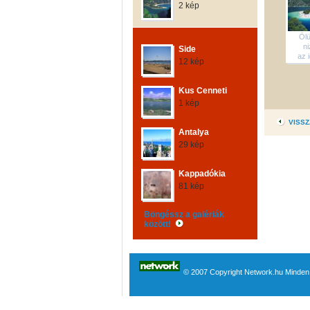
2 kép
Öl
ni
Side
az i
12 kép
Kus Cenneti
1 kép
VISSZ
Antalya
29 kép
Kappadókia
81 kép
Böngéssz a galériák
között!
© 2007 Copyright Network.hu Minden j