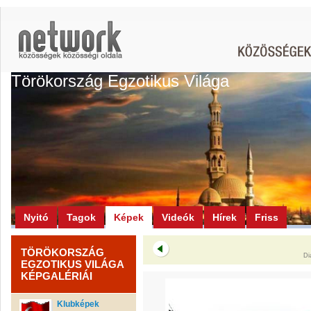
Törökország Egzotikus Világa
Nyitó
Tagok
Képek
Videók
Hírek
Friss
TÖRÖKORSZÁG
Di
EGZOTIKUS VILÁGA
KÉPGALÉRIÁI
Klubképek