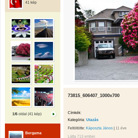
41 kép
73815_606407_1000x700
Címkék:
1/6
oldal (41 kép)
Kategória:
Utazás
Feltöltötte:
Káposzta János
|
11 éve
Bergama
Látta 713 ember.