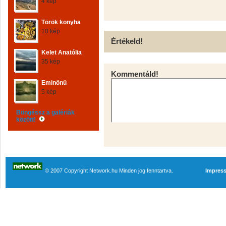
4 kép
Török konyha
10 kép
Értékeld!
Kelet Anatólia
35 kép
Kommentáld!
Eminönü
5 kép
Böngéssz a galériák
között!
© 2007 Copyright Network.hu Minden jog fenntartva.
Impres