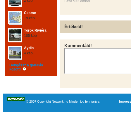
2 kép
Látta 532 ember.
Cesme
19 kép
Értékeld!
Török Riviéra
105 kép
Kommentáld!
Aydin
4 kép
Böngéssz a galériák
között!
© 2007 Copyright Network.hu Minden jog fenntartva.
Impres