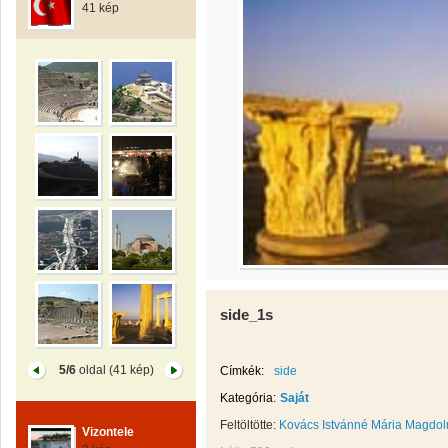
41 kép
side_1s
5/6
oldal (41 kép)
Címkék:
side
Kategória:
Saját
Feltöltötte:
Kovács Istvánné Mária Magdol
Vizontele