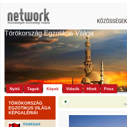
Törökország Egzotikus Világa
Nyitó
Tagok
Képek
Videók
Hírek
Friss
TÖRÖKORSZÁG
Di
EGZOTIKUS VILÁGA
KÉPGALÉRIÁI
Klubképek