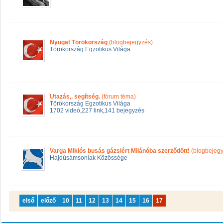
Nyugat Törökország
(blogbejegyzés)
Törökország Egzotikus Világa
Utazás,. segítség.
(fórum téma)
Törökország Egzotikus Világa
1702 videó
,
227 link
,
141 bejegyzés
Varga Miklós busás gázsiért Milánóba szerződött!
(blogbejegy
Hajdúsámsoniak Közössége
első
előző
10
11
12
13
14
15
16
17