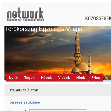
Törökország Egzotikus Világa
Nyitó
Tagok
Képek
Videók
Hírek
Friss
Istanbul találatok
Keresés szűkítése