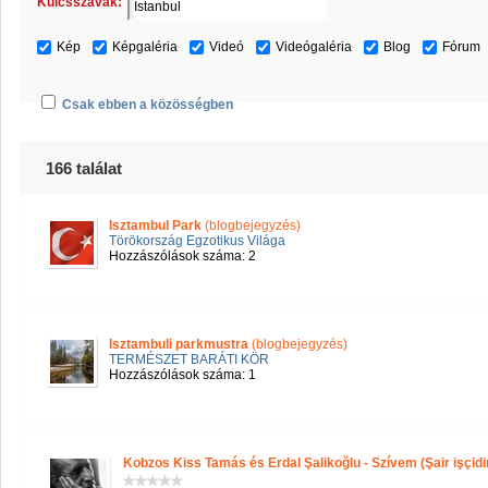
Kulcsszavak:
Kép
Képgaléria
Videó
Videógaléria
Blog
Fórum
Csak ebben a közösségben
166 találat
Isztambul Park
(blogbejegyzés)
Törökország Egzotikus Világa
Hozzászólások száma: 2
Isztambuli parkmustra
(blogbejegyzés)
TERMÉSZET BARÁTI KÖR
Hozzászólások száma: 1
Kobzos Kiss Tamás és Erdal Şalikoğlu - Szívem (Şair işçidi