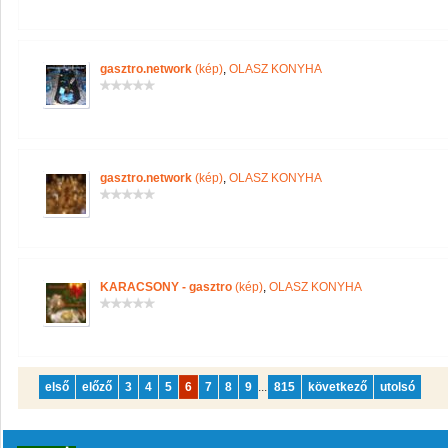
gasztro.network
(kép)
,
OLASZ KONYHA
gasztro.network
(kép)
,
OLASZ KONYHA
KARACSONY - gasztro
(kép)
,
OLASZ KONYHA
első
előző
3
4
5
6
7
8
9
...
815
következő
utolsó