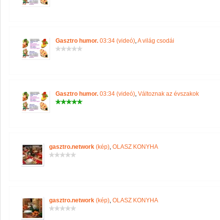
Gasztro humor.
03:34 (videó)
,
A világ csodái
Gasztro humor.
03:34 (videó)
,
Változnak az évszakok
gasztro.network
(kép)
,
OLASZ KONYHA
gasztro.network
(kép)
,
OLASZ KONYHA