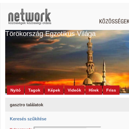
Törökország Egzotikus Világa
Nyitó
Tagok
Képek
Videók
Hírek
Friss
gasztro találatok
Keresés szűkítése