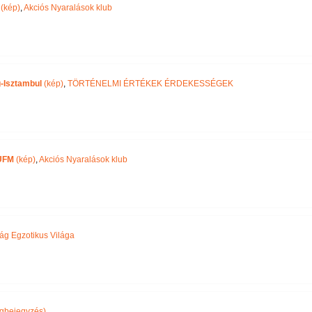
(kép)
,
Akciós Nyaralások klub
-Isztambul
(kép)
,
TÖRTÉNELMI ÉRTÉKEK ÉRDEKESSÉGEK
UFM
(kép)
,
Akciós Nyaralások klub
ág Egzotikus Világa
gbejegyzés)