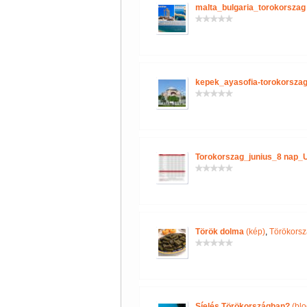
malta_bulgaria_torokorszag
kepek_ayasofia-torokorszag
Torokorszag_junius_8 nap_
Török dolma
(kép)
,
Törökorsz
Síelés Törökországban?
(blo