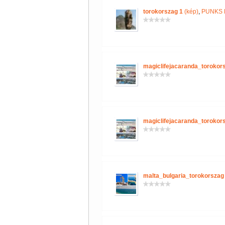
torokorszag 1
(kép)
,
PUNKS 
magiclifejacaranda_torokor
magiclifejacaranda_torokor
malta_bulgaria_torokorszag