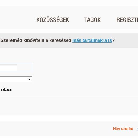
 Szeretnéd kibővíteni a keresésed
más tartalmakra is
?
égekben
Név szerint