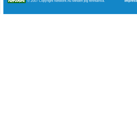
© 2007 Copyright Network.hu Minden jog fenntartva.
Impres