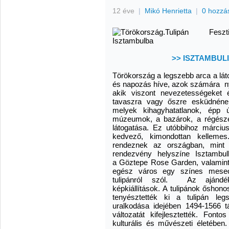
12 éve
|
Mikó Henrietta
|
0 hozzá
>> ISZTAMBU
Törökország a legszebb arca a láto
és napozás híve, azok számára ny
akik viszont nevezetességeket é
tavaszra vagy őszre esküdnének.
melyek kihagyhatatlanok, épp 
múzeumok, a bazárok, a régészet
látogatása. Ez utóbbihoz március
kedvező, kimondottan kelleme
rendeznek az országban, mint 
rendezvény helyszíne Isztamb
a Göztepe Rose Garden, valamint 
egész város egy színes meseor
tulipánról szól. Az ajándék
képkiállítások. A tulipánok őshon
tenyésztették ki a tulipán leg
uralkodása idejében 1494-1566 t
változatát kifejlesztették. Font
kulturális és művészeti életében