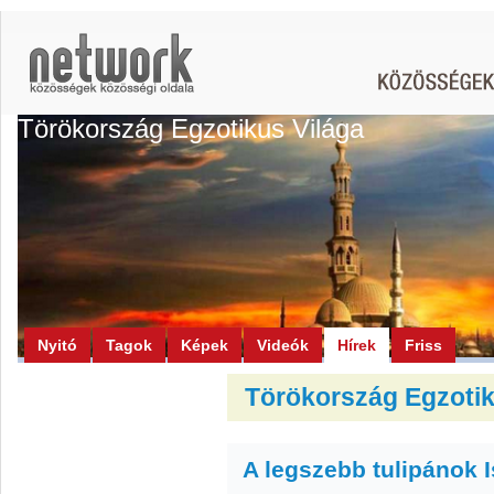
Törökország Egzotikus Világa
Nyitó
Tagok
Képek
Videók
Hírek
Friss
Törökország Egzotiku
A legszebb tulipánok 