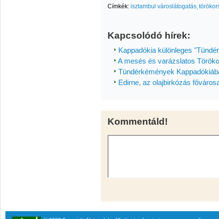
Címkék:
isztambul városlátogatás
törökor
Kapcsolódó hírek:
Kappadókia különleges "Tündé
A mesés és varázslatos Török
Tündérkémények Kappadókiáb
Edirne, az olajbirkózás főváros
Kommentáld!