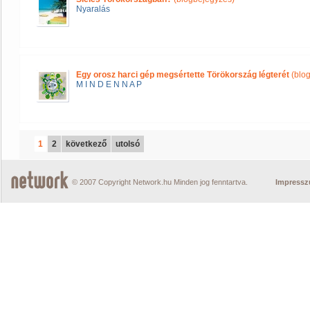
Nyaralás
Egy orosz harci gép megsértette Törökország légterét
(blo
M I N D E N N A P
1
2
következő
utolsó
© 2007 Copyright Network.hu Minden jog fenntartva.
Impress