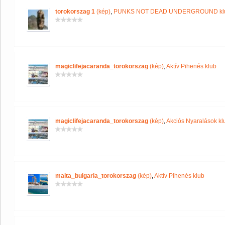
torokorszag 1
(kép)
,
PUNKS NOT DEAD UNDERGROUND kl
magiclifejacaranda_torokorszag
(kép)
,
Aktív Pihenés klub
magiclifejacaranda_torokorszag
(kép)
,
Akciós Nyaralások kl
malta_bulgaria_torokorszag
(kép)
,
Aktív Pihenés klub