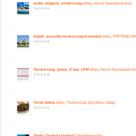
malta_bulgaria_torokorszag
(kép)
,
Akciós Nyaralások klub
kepek_ayasofia-torokorszag-Isztambul
(kép)
,
TÖRTÉNELMI
Torokorszag_junius_8 nap_UFM
(kép)
,
Akciós Nyaralások kl
Török dolma
(kép)
,
Törökország Egzotikus Világa
Síelés Törökországban?
(blogbejegyzés)