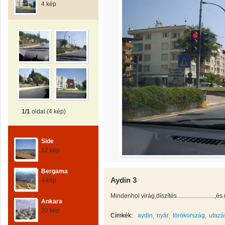
4 kép
1/1
oldal (4 kép)
Side
12 kép
Bergama
Aydin 3
4 kép
Mindenhol virág,díszítés.........................,és re
Ankara
20 kép
Címkék:
aydin
nyár
törökország
utazá