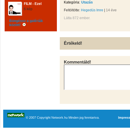
Kategória:
Utazás
FILM - Ezel
6 kép
Feltöltötte:
Hegedüs Imre
|
14 éve
Látta 872 ember.
Böngéssz a galériák
között!
Értékeld!
Kommentáld!
© 2007 Copyright Network.hu Minden jog fenntartva.
Impres