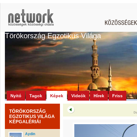
Törökország Egzotikus Világa
Nyitó
Tagok
Képek
Videók
Hírek
Friss
TÖRÖKORSZÁG
Di
EGZOTIKUS VILÁGA
KÉPGALÉRIÁI
Aydin