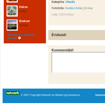
Kategória:
Utazás
Edirne
Feltöltötte:
Kertész Anita
|
16 éve
4 kép
Látta 1559 ember.
Bodrum
18 kép
Értékeld!
Böngéssz a galériák
között!
Kommentáld!
© 2007 Copyright Network.hu Minden jog fenntartva.
Impres