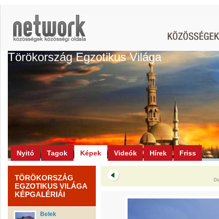
Törökország Egzotikus Világa
Nyitó
Tagok
Képek
Videók
Hírek
Friss
TÖRÖKORSZÁG
Di
EGZOTIKUS VILÁGA
KÉPGALÉRIÁI
Belek