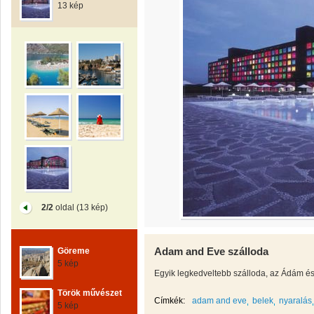
13 kép
2/2
oldal (13 kép)
Adam and Eve szálloda
Göreme
5 kép
Egyik legkedveltebb szálloda, az Ádám és 
Török művészet
Címkék:
adam and eve
belek
nyaralás
5 kép