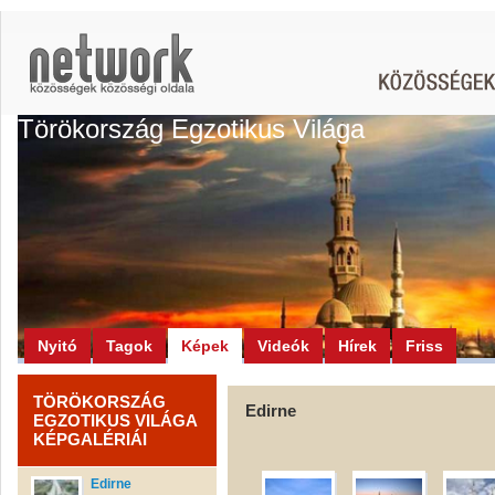
Törökország Egzotikus Világa
Nyitó
Tagok
Képek
Videók
Hírek
Friss
TÖRÖKORSZÁG
Edirne
EGZOTIKUS VILÁGA
KÉPGALÉRIÁI
Edirne