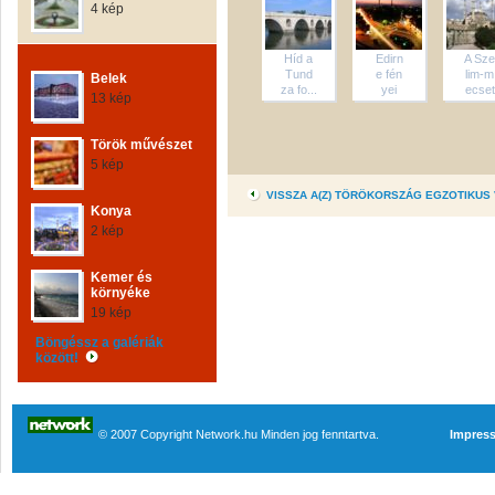
4 kép
Híd a
Edirn
A Sze
Tund
e fén
lim-m
Belek
za fo...
yei
ecset
13 kép
Török művészet
5 kép
VISSZA A(Z) TÖRÖKORSZÁG EGZOTIKUS
Konya
2 kép
Kemer és
környéke
19 kép
Böngéssz a galériák
között!
© 2007 Copyright Network.hu Minden jog fenntartva.
Impres