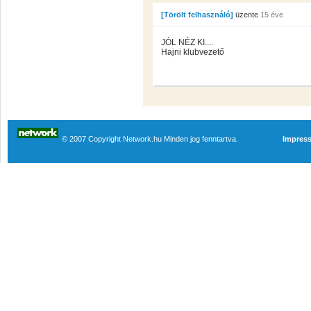
[Törölt felhasználó]
üzente
15 éve
JÓL NÉZ KI....
Hajni klubvezető
© 2007 Copyright Network.hu Minden jog fenntartva.
Impres