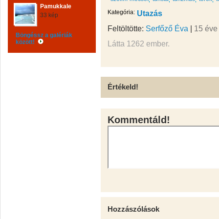
Pamukkale
Kategória:
Utazás
33 kép
Feltöltötte:
Serfőző Éva
|
15 éve
Böngéssz a galériák
között!
Látta 1262 ember.
Értékeld!
Kommentáld!
Hozzászólások