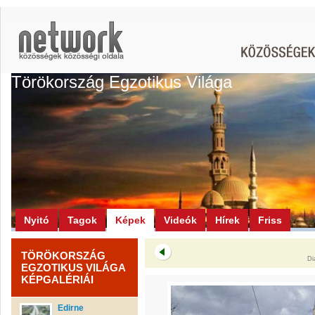
Törökország Egzotikus Világa
Nyitó
Tagok
Képek
Videók
Hírek
Friss
TÖRÖKORSZÁG
Di
EGZOTIKUS VILÁGA
KÉPGALÉRIÁI
Edirne