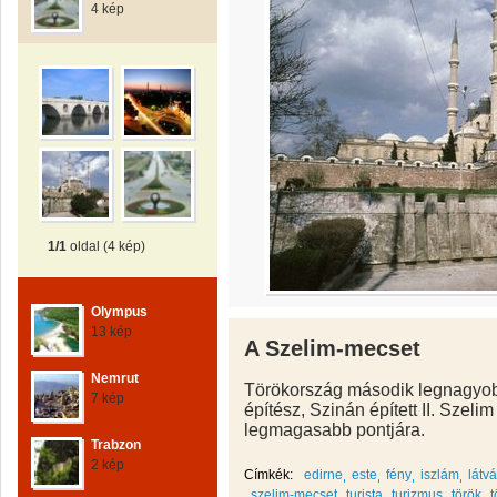
4 kép
1/1
oldal (4 kép)
Olympus
13 kép
A Szelim-mecset
Nemrut
Törökország második legnagyob
7 kép
építész, Szinán épített II. Szeli
legmagasabb pontjára.
Trabzon
2 kép
Címkék:
edirne
este
fény
iszlám
látv
szelim-mecset
turista
turizmus
török
t