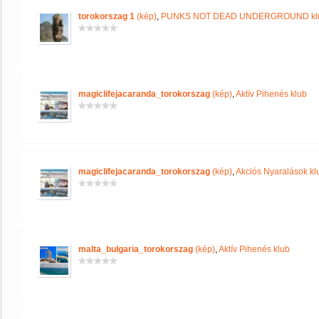
torokorszag 1
(kép)
,
PUNKS NOT DEAD UNDERGROUND kl
magiclifejacaranda_torokorszag
(kép)
,
Aktív Pihenés klub
magiclifejacaranda_torokorszag
(kép)
,
Akciós Nyaralások kl
malta_bulgaria_torokorszag
(kép)
,
Aktív Pihenés klub