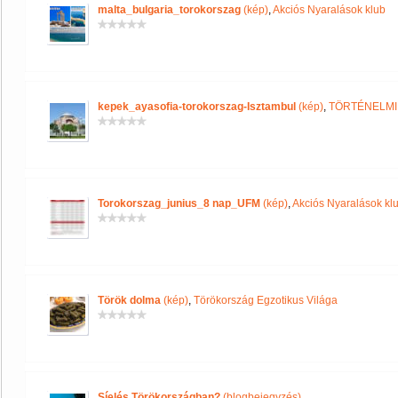
malta_bulgaria_torokorszag
(kép)
,
Akciós Nyaralások klub
kepek_ayasofia-torokorszag-Isztambul
(kép)
,
TÖRTÉNELMI
Torokorszag_junius_8 nap_UFM
(kép)
,
Akciós Nyaralások kl
Török dolma
(kép)
,
Törökország Egzotikus Világa
Síelés Törökországban?
(blogbejegyzés)