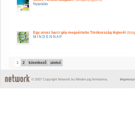
Nyaralás
Egy orosz harci gép megsértette Törökország légterét
(blo
M I N D E N N A P
1
2
következő
utolsó
© 2007 Copyright Network.hu Minden jog fenntartva.
Impress