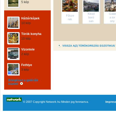
5 kép
Kissé
Galat
Fűsze
ború
a tor
Háttérképek
rek
san
ony
10 kép
Török konyha
10 kép
VISSZA A(Z) TÖRÖKORSZÁG EGZOTIKUS
Vizontele
2 kép
Fethiye
3 kép
Böngéssz a galériák
között!
© 2007 Copyright Network.hu Minden jog fenntartva.
Impres