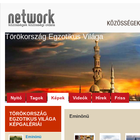
Törökország Egzotikus Világa
Nyitó
Tagok
Képek
Videók
Hírek
Friss
TÖRÖKORSZÁG
Eminönü
EGZOTIKUS VILÁGA
KÉPGALÉRIÁI
Eminönü