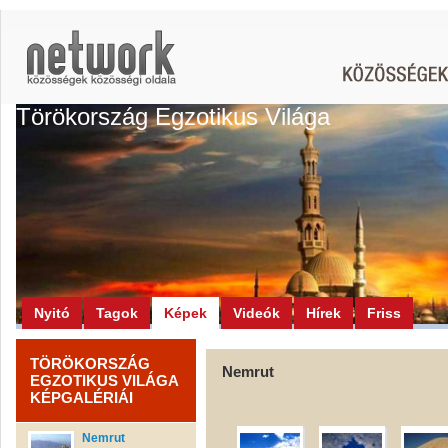
Törökország Egzotikus Világa
Nyitó
Tagok
Képek
Videók
Hírek
Friss
TÖRÖKORSZÁG
Nemrut
EGZOTIKUS VILÁGA
KÉPGALÉRIÁI
Nemrut