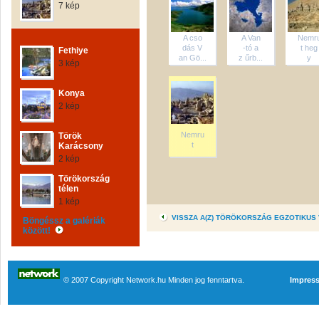
7 kép
A cso
A Van
Nemr
dás V
-tó a
t heg
Fethiye
an Gö...
z űrb...
y
3 kép
Konya
2 kép
Nemru
Török
t
Karácsony
2 kép
Törökország
télen
1 kép
VISSZA A(Z) TÖRÖKORSZÁG EGZOTIKUS
Böngéssz a galériák
között!
© 2007 Copyright Network.hu Minden jog fenntartva.
Impres