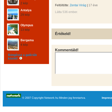
2 kép
Feltöltötte:
Zentai Virág
|
17 éve
Antalya
Látta 536 ember.
29 kép
Olympus
13 kép
Értékeld!
Bergama
4 kép
Kommentáld!
Böngéssz a galériák
között!
© 2007 Copyright Network.hu Minden jog fenntartva.
Impres