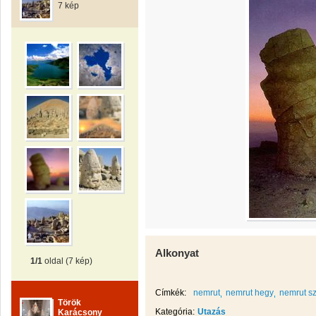
7 kép
Alkonyat
1/1
oldal (7 kép)
Címkék:
nemrut
nemrut hegy
nemrut s
Török
Kategória:
Utazás
Karácsony