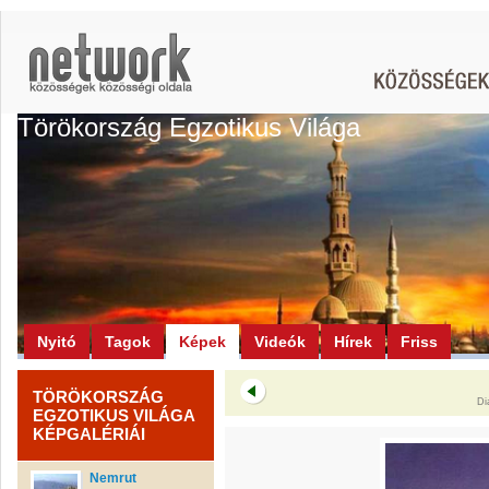
Törökország Egzotikus Világa
Nyitó
Tagok
Képek
Videók
Hírek
Friss
TÖRÖKORSZÁG
Di
EGZOTIKUS VILÁGA
KÉPGALÉRIÁI
Nemrut