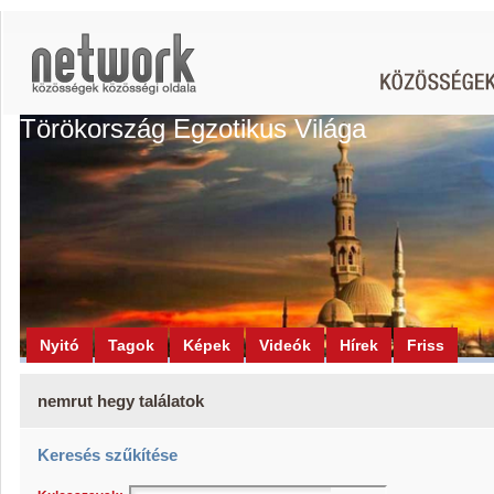
Törökország Egzotikus Világa
Nyitó
Tagok
Képek
Videók
Hírek
Friss
nemrut hegy találatok
Keresés szűkítése