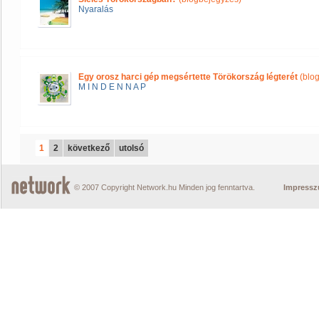
Nyaralás
Egy orosz harci gép megsértette Törökország légterét
(blo
M I N D E N N A P
1
2
következő
utolsó
© 2007 Copyright Network.hu Minden jog fenntartva.
Impress