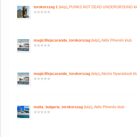
torokorszag 1
(kép)
,
PUNKS NOT DEAD UNDERGROUND kl
magiclifejacaranda_torokorszag
(kép)
,
Aktív Pihenés klub
magiclifejacaranda_torokorszag
(kép)
,
Akciós Nyaralások kl
malta_bulgaria_torokorszag
(kép)
,
Aktív Pihenés klub