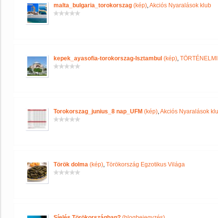
malta_bulgaria_torokorszag
(kép)
,
Akciós Nyaralások klub
kepek_ayasofia-torokorszag-Isztambul
(kép)
,
TÖRTÉNELMI
Torokorszag_junius_8 nap_UFM
(kép)
,
Akciós Nyaralások kl
Török dolma
(kép)
,
Törökország Egzotikus Világa
Síelés Törökországban?
(blogbejegyzés)