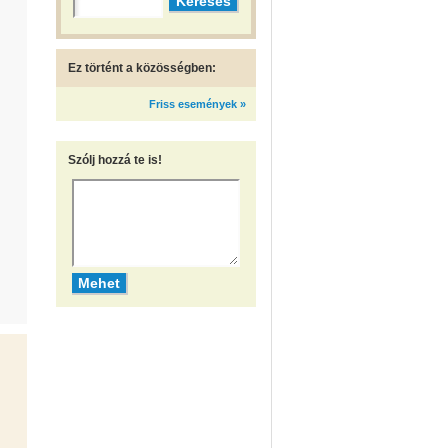
Ez történt a közösségben:
Friss események »
Szólj hozzá te is!