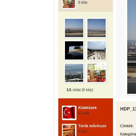
6 kép
1/1
oldal (6 kép)
Klubképek
HDP_13
41 kép
Török művészet
Címkék:
5 kép
Kategória