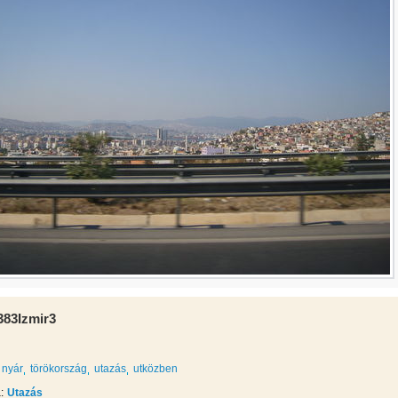
83Izmir3
nyár
törökország
utazás
utközben
:
Utazás