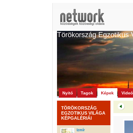
Törökország Egzotikus 
Nyitó
Tagok
Képek
Vide
TÖRÖKORSZÁG
EGZOTIKUS VILÁGA
KÉPGALÉRIÁI
Izmír