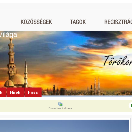
Világa
ók
Hírek
Friss
Diavetítés indítása