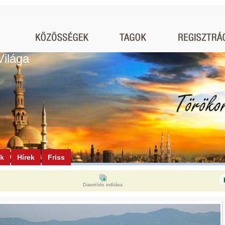
Világa
ók
Hírek
Friss
Diavetítés indítása