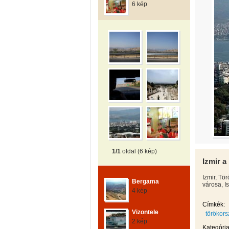
6 kép
1/1
oldal (6 kép)
Izmir 
Izmir, Tö
Bergama
városa, I
4 kép
Címkék:
Vizontele
törökor
2 kép
Kategória