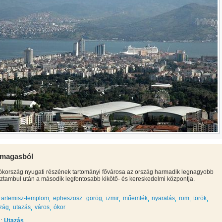
a magasból
rökország nyugati részének tartományi fővárosa az ország harmadik legnagyobb
sztambul után a második legfontosabb kikötő- és kereskedelmi központja.
artemisz-templom
epheszosz
görög
izmir
műemlék
nyaralás
rom
török
szág
utazás
város
ókor
:
Utazás