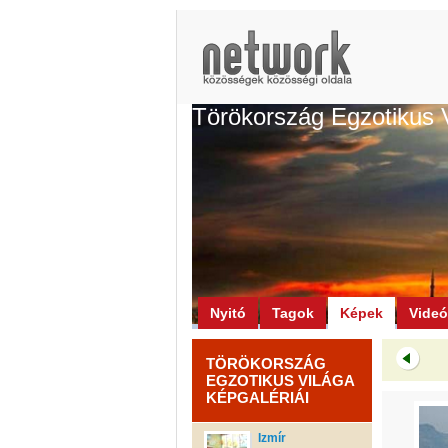
Törökország Egzotikus 
Nyitó
Tagok
Képek
Vide
TÖRÖKORSZÁG
EGZOTIKUS VILÁGA
KÉPGALÉRIÁI
Izmír