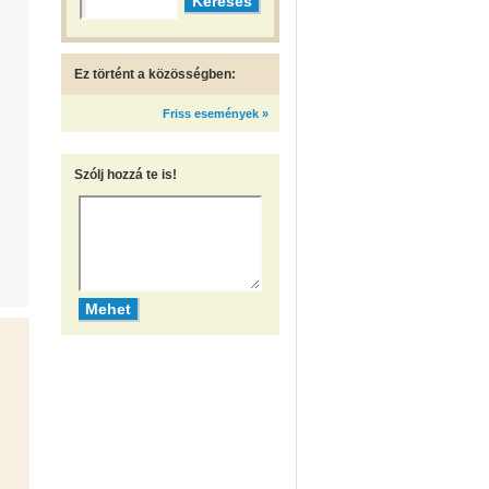
Ez történt a közösségben:
Friss események »
Szólj hozzá te is!