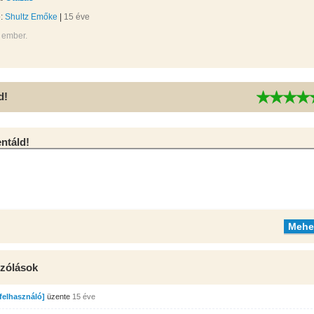
e:
Shultz Emőke
|
15 éve
 ember.
d!
táld!
zólások
 felhasználó]
üzente
15 éve