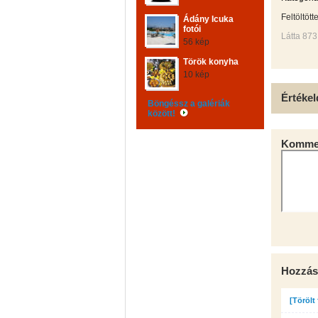
Feltöltött
Ádány Icuka
fotói
Látta 873
56 kép
Török konyha
10 kép
Értékel
Böngéssz a galériák
között!
Kommen
Hozzás
[Törölt