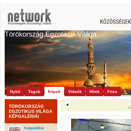
Törökország Egzotikus Világa
Nyitó
Tagok
Képek
Videók
Hírek
Friss
TÖRÖKORSZÁG
Di
EGZOTIKUS VILÁGA
KÉPGALÉRIÁI
Kappadókia