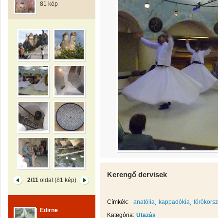
81 kép
Kerengő dervisek
2/11
oldal (81 kép)
Címkék:
anatólia
kappadókia
törökors
Edirne
Kategória:
Utazás