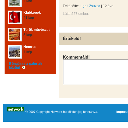
4 kép
Feltöltötte:
Ligeti Zsuzsa
|
12 éve
Klubképek
Látta 527 ember.
41 kép
Török művészet
5 kép
Értékeld!
Nemrut
7 kép
Kommentáld!
Böngéssz a galériák
között!
© 2007 Copyright Network.hu Minden jog fenntartva.
Impres