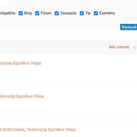
eógaléria
Blog
Fórum
Szavazás
Tip
Esemény
Név szerint
kország Egzotikus Világa
ökország Egzotikus Világa
A
00:00 (videó)
,
Törökország Egzotikus Világa