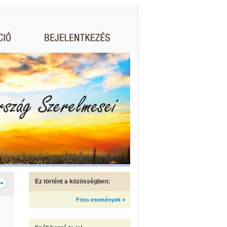
Ez történt a közösségben:
Friss események »