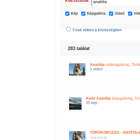
Kulcsszavak:
Kép
Képgaléria
Videó
Vid
Csak ebben a közösségben
283 találat
Anatólia
(videógaléria)
,
Törö
1 videó
Kelet Anatólia
(képgaléria)
,
Tör
35 kép
TÖRÖKORSZÁG - ANATÓLI