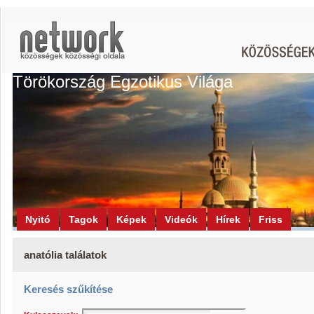
Törökország Egzotikus Világa
Nyitó
Tagok
Képek
Videók
Hírek
Friss
anatólia találatok
Keresés szűkítése