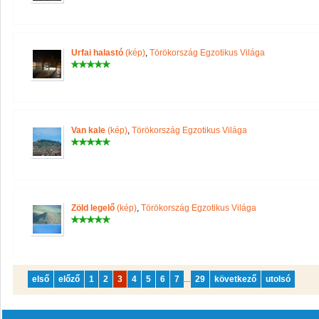
Urfai halastó
(kép)
,
Törökország Egzotikus Világa
Van kale
(kép)
,
Törökország Egzotikus Világa
Zöld legelő
(kép)
,
Törökország Egzotikus Világa
első
előző
1
2
3
4
5
6
7
...
29
következő
utolsó