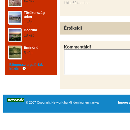
81 kép
Látta 694 ember.
Törökország
télen
1 kép
Értékeld!
Bodrum
18 kép
Kommentáld!
Eminönü
5 kép
Böngéssz a galériák
között!
© 2007 Copyright Network.hu Minden jog fenntartva.
Impres