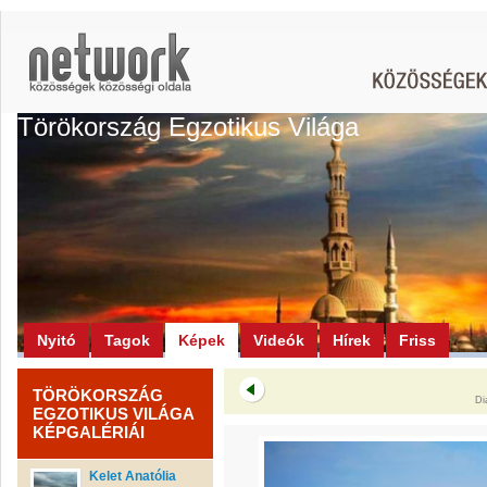
Törökország Egzotikus Világa
Nyitó
Tagok
Képek
Videók
Hírek
Friss
TÖRÖKORSZÁG
Di
EGZOTIKUS VILÁGA
KÉPGALÉRIÁI
Kelet Anatólia