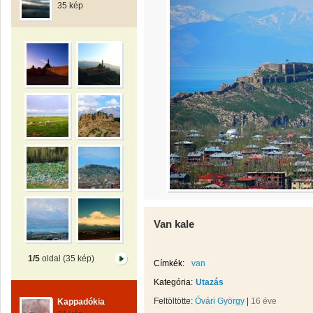
35 kép
Van kale
1/5
oldal (35 kép)
Címkék:
van
Kategória:
Utazás
Feltöltötte:
Óvári György
|
16 éve
Kappadókia