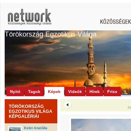
Törökország Egzotikus Világa
Nyitó
Tagok
Képek
Videók
Hírek
Friss
TÖRÖKORSZÁG
Di
EGZOTIKUS VILÁGA
KÉPGALÉRIÁI
Kelet Anatólia