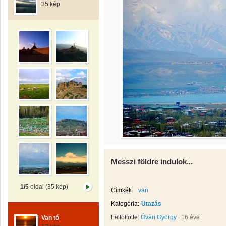
35 kép
Messzi földre indulok...
1/5
oldal (35 kép)
Címkék:
van
Kategória:
Utazás
Feltöltötte:
Óvári György
|
16 éve
Van tó