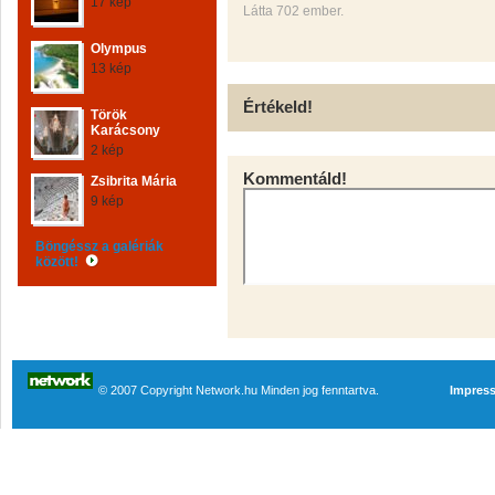
17 kép
Látta 702 ember.
Olympus
13 kép
Értékeld!
Török
Karácsony
2 kép
Kommentáld!
Zsibrita Mária
9 kép
Böngéssz a galériák
között!
© 2007 Copyright Network.hu Minden jog fenntartva.
Impres